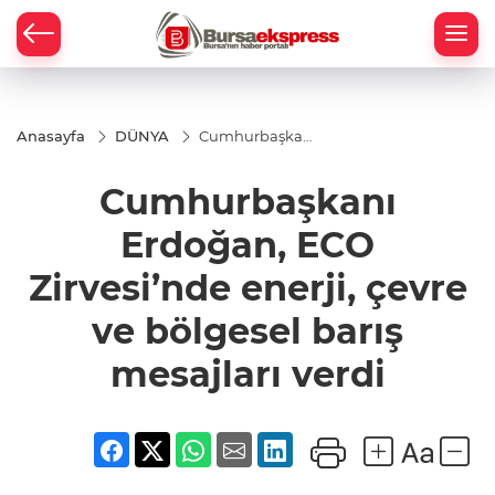
Anasayfa
DÜNYA
Cumhurbaşkanı
Erdoğan, ECO
Zirvesi’nde
Cumhurbaşkanı
enerji, çevre ve
bölgesel barış
mesajları verdi
Erdoğan, ECO
Zirvesi’nde enerji, çevre
ve bölgesel barış
mesajları verdi