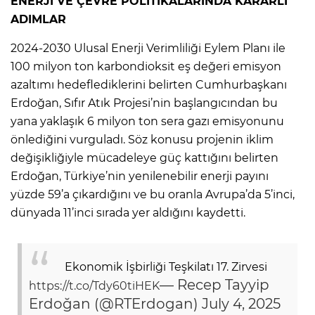
ENERJİ VE ÇEVRE POLİTİKALARINDA KARARLI
ADIMLAR
2024-2030 Ulusal Enerji Verimliliği Eylem Planı ile
100 milyon ton karbondioksit eş değeri emisyon
azaltımı hedeflediklerini belirten Cumhurbaşkanı
Erdoğan, Sıfır Atık Projesi’nin başlangıcından bu
yana yaklaşık 6 milyon ton sera gazı emisyonunu
önlediğini vurguladı. Söz konusu projenin iklim
değişikliğiyle mücadeleye güç kattığını belirten
Erdoğan, Türkiye’nin yenilenebilir enerji payını
yüzde 59’a çıkardığını ve bu oranla Avrupa’da 5’inci,
dünyada 11’inci sırada yer aldığını kaydetti.
Ekonomik İşbirliği Teşkilatı 17. Zirvesi
— Recep Tayyip
https://t.co/Tdy60tiHEK
Erdoğan (@RTErdogan)
July 4, 2025