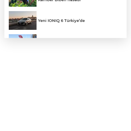
Yeni IONIQ 6 Türkiye’de
Nilüfer’de kaldırımlar temizlendi
Koç Holding Yılın İlk 6 Ayında 1,7 Milyar
Dolar Kombine Yatırım Yaptı
Kayseri Büyükşehir gökyüzü tutkunlarını
Erciyes'te buluşturacak
MGK bugün toplanıyor... Gündem
'Terörsüz Türkiye'