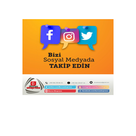
Sanmar ve Saam Towage, 16. Çekici
Geminin Teslimatıyla Ortaklıklarını
Güçlendirdi