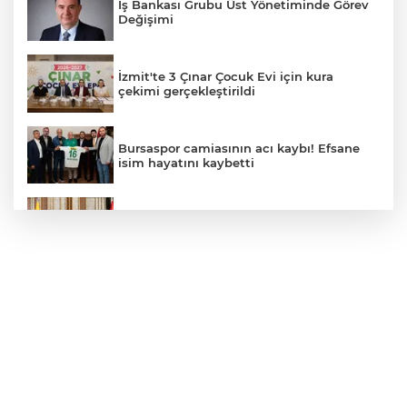
İş Bankası Grubu Üst Yönetiminde Görev
Değişimi
İzmit'te 3 Çınar Çocuk Evi için kura
çekimi gerçekleştirildi
Bursaspor camiasının acı kaybı! Efsane
isim hayatını kaybetti
VakıfBank’ın aktif büyüklüğü yıllık bazda
yüzde 28 artışla 5,8 trilyon TL’yi aştı
Başkan Şadi Özdemir, Esentepeliler’i
dinledi
Alarko Carrier’da Ortaklık Yapısı Değişiyor