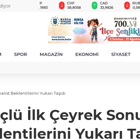
GBP
CHF
CAD
RUB
r
64,1983
58,8058
33,9826
0,5818
M
SPOR
MAGAZİN
EKONOMİ
SİYASET
alist Beklentilerini Yukarı Taşıdı
çlü İlk Çeyrek Sonu
entilerini Yukarı T