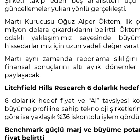
Şirketi takip eden beş analistten üçü 
güncellemeler yukarı yönlü gerçekleşti.
Martı Kurucusu Oğuz Alper Öktem, ilk çeyr
milyon dolara çıkardıklarını belirtti. Öktem
odaklı yaklaşımımız sayesinde büyüme
hissedarlarımız için uzun vadeli değer yar
Martı aynı zamanda raporlama sıklığını a
finansal sonuçlarını altı aylık döneml
paylaşacak.
Litchfield Hills Research 6 dolarlık hedef
6 dolarlık hedef fiyat ve “Al” tavsiyesi 
büyüme profiline sahip teknoloji şirketlerin
göre ise yaklaşık %36 iskontolu işlem görd
Benchmark güçlü marj ve büyüme potansi
fiyat belirtti