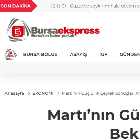
D
GAU/TRY
BIST 100
USD
EUR
SON DAKİKA
13:01 - Gazze'de soykırım hala devam ediyo
18
6.533,15
13.791,48
47,5915
55,0539
BURSA BÖLGE
ASAYİŞ
İGF
GÜNDE
Anasayfa
EKONOMİ
Martı’nın Güçlü İlk Çeyrek Sonuçları An
Martı’nın Gü
Bekl