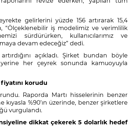
raporlarını revize ederken, yapılan tüm
ekte gelirlerini yüzde 156 artırarak 15,4
, “Ölçeklenebilir iş modelimiz ve verimlilik
mizi sürdürürken, kullanıcılarımız ve
atmaya devam edeceğiz” dedi.
rtırdığını açıkladı. Şirket bundan böyle
er yerine her çeyrek sonunda kamuoyuyla
 fiyatını korudu
korundu. Raporda Martı hisselerinin benzer
e kıyasla %90’ın üzerinde, benzer şirketlere
üğü vurgulandı.
yeline dikkat çekerek 5 dolarlık hedef