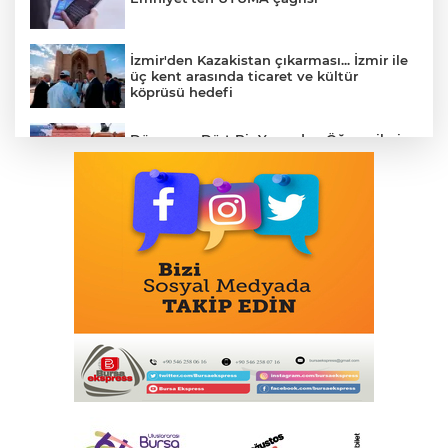
İzmir'den Kazakistan çıkarması... İzmir ile
üç kent arasında ticaret ve kültür
köprüsü hedefi
Dünyanın Dört Bir Yanından Öğrencileri
Buluşturan “Bilgi Buzkıranı” Seferi
Başladı
ISG’nin Terminal Memurlarından Can
Kurtaran Hamle
İçişleri Bakanı Çiftçi'den YÖK ziyareti
Yaşlı ve engelli aylıkları artışlı hesaplarda