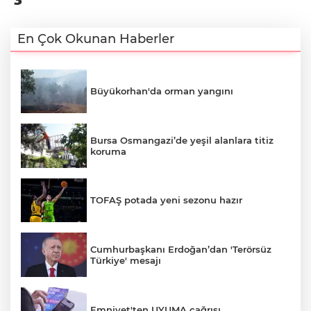
En Çok Okunan Haberler
Büyükorhan'da orman yangını
Bursa Osmangazi’de yeşil alanlara titiz
koruma
TOFAŞ potada yeni sezonu hazır
Cumhurbaşkanı Erdoğan’dan 'Terörsüz
Türkiye' mesajı
Emniyet'ten UYUMA çağrısı