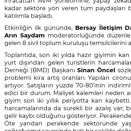
ihracattan AVM yönetimine, yapay zekâ
kadar sektöre yön veren tüm paydaşları b
katılımla başladı.
Etkinliğin ilk gününde,
Bersay İletişim 
Arın Saydam
moderatörlüğünde düzenlene
gelen 8 sivil toplum kuruluşu temsilcilerin
Toplantıda, son iki yılda hazır giyimin kan
yurt dışından gelen turistlerin harcamalar
Derneği (BMD) Başkanı
Sinan Öncel
sözl
problemi kira artış oranları. Yapılan cironu
artıyor. Satışların yüzde 70-80'inin indir
edici bir durum. Maliyet kalemleri neden a
giyim son iki yıllık periyotta kan kaybetti
harcamalarında da sürekli bir azalış var; 
gelir kaybı olduğunu gösteriyor. Perakendeci
Öte yandan perakende sektöründe yaşa
coğrafyamız sayesinde hızlı bir şekilde değ