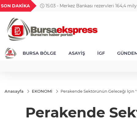
GEL
TND
BGN
VND
SON DAKİKA
15:03 - Merkez Bankası rezervleri 164,4 mily
1
18,1994
16,2317
28,0626
0,0018
BURSA BÖLGE
ASAYİŞ
İGF
GÜNDE
Anasayfa
EKONOMİ
Perakende Sektörünün Geleceği İçin "
Perakende Sekt