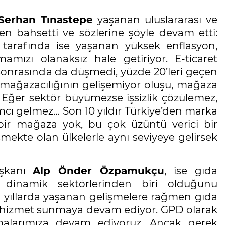
Serhan Tınastepe
yaşanan uluslararası ve
den bahsetti ve sözlerine şöyle devam etti:
 tarafında ise yaşanan yüksek enflasyon,
mamızı olanaksız hale getiriyor. E-ticaret
onrasında da düşmedi, yüzde 20’leri geçen
 mağazacılığının gelişemiyor oluşu, mağaza
ğer sektör büyümezse işsizlik çözülemez,
mcı gelmez… Son 10 yıldır Türkiye’den marka
ir mağaza yok, bu çok üzüntü verici bir
ekte olan ülkelerle aynı seviyeye gelirsek
aşkanı
Alp Önder Özpamukçu
, ise gıda
dinamik sektörlerinden biri olduğunu
n yıllarda yaşanan gelişmelere rağmen gıda
yatla hizmet sunmaya devam ediyor. GPD olarak
ışmalarımıza devam ediyoruz. Ancak gerek