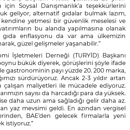
ı için Soysal Danışmanlık’a teşekkürlerini
uk geliyor, alternatif gıdalar bulmak lazım,
 kendine yetmesi bir güvenlik meselesi ve
yatırımların bu alanda yapılmasına olanak
 gıda enflasyonu da var ama ülkemizin
narak, güzel gelişmeler yaşanabilir.”
omi İşletmeleri Derneği (TURYİD) Başkanı
ynu bükük diyerek, görüşlerini şöyle ifade
inde gastronominin payı yüzde 20. 200 marka,
ığımızı sürdürüyoruz. Ancak 2-3 yıldır artan
 çalışan maliyetleri ile mücadele ediyoruz.
larımızın sayısı da harcadığı para da yüksek.
 ise daha uzun ama sağladığı gelir daha az.
an yaz mevsimi geldi. En azından vergisel
erinden, BAE’den gelecek firmalarla yeni
 istiyoruz.”