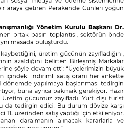
dan sosyal medya ve ödeme sistemlerine
ir araya getiren Perakende Günleri yoğun
Danışmanlığı Yönetim Kurulu Başkanı Dr.
n ortak basın toplantısı, sektörün önde
i aynı masada buluşturdu.
 kaybettiğini, üretim gücünün zayıfladığını,
ının azaldığını belirten Birleşmiş Markalar
erine şöyle devam etti: “Üyelerimizin büyük
n içindeki indirimli satış oranı her ankette
imli dönemde yapılmaya başlanması tedirgin
rtıyor, buna ayrıca bakmak gerekiyor. Hazır
. Üretim gücümüz zayıfladı. Yurt dışı turist
bu da tedirgin edici. Bu durum dövize karşı
 TL üzerinden satış yaptığı için etkileniyor.
nan daralmanın alınacak kararlarla ve
işeceğine inanıyorum.”