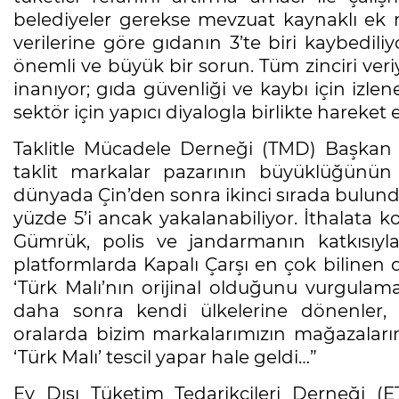
belediyeler gerekse mevzuat kaynaklı ek 
verilerine göre gıdanın 3’te biri kaybedil
önemli ve büyük bir sorun. Tüm zinciri veri
inanıyor; gıda güvenliği ve kaybı için izle
sektör için yapıcı diyalogla birlikte hareket 
Taklitle Mücadele Derneği (TMD) Başkan
taklit markalar pazarının büyüklüğünün
dünyada Çin’den sonra ikinci sırada bulundu
yüzde 5’i ancak yakalanabiliyor. İthalata ko
Gümrük, polis ve jandarmanın katkısıyla
platformlarda Kapalı Çarşı en çok bilinen de
‘Türk Malı’nın orijinal olduğunu vurgula
daha sonra kendi ülkelerine dönenler, ‘T
oralarda bizim markalarımızın mağazaların
‘Türk Malı’ tescil yapar hale geldi…”
Ev Dışı Tüketim Tedarikçileri Derneği 