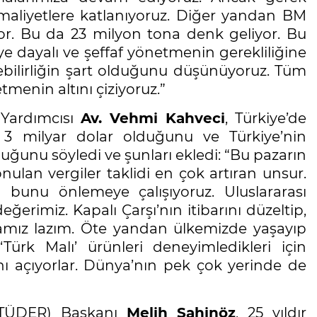
maliyetlere katlanıyoruz. Diğer yandan BM
iyor. Bu da 23 milyon tona denk geliyor. Bu
ye dayalı ve şeffaf yönetmenin gerekliliğine
nebilirliğin şart olduğunu düşünüyoruz. Tüm
etmenin altını çiziyoruz.”
 Yardımcısı
Av. Vehmi Kahveci
, Türkiye’de
 3 milyar dolar olduğunu ve Türkiye’nin
ğunu söyledi ve şunları ekledi: “Bu pazarın
nulan vergiler taklidi en çok artıran unsur.
 bunu önlemeye çalışıyoruz. Uluslararası
ğerimiz. Kapalı Çarşı’nın itibarını düzeltip,
mamız lazım. Öte yandan ülkemizde yaşayıp
ürk Malı’ ürünleri deneyimledikleri için
ı açıyorlar. Dünya’nın pek çok yerinde de
(ETÜDER) Başkanı
Melih Şahinöz
, 25 yıldır