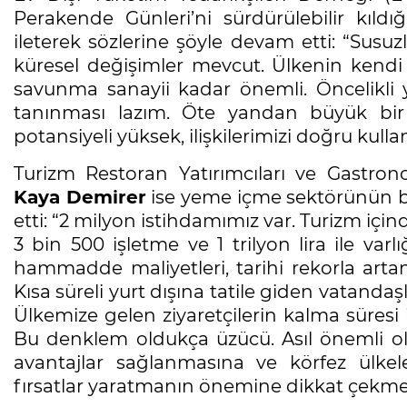
Perakende Günleri’ni sürdürülebilir kıldığ
ileterek sözlerine şöyle devam etti: “Susuzl
küresel değişimler mevcut. Ülkenin kendi
savunma sanayii kadar önemli. Öncelikli 
tanınması lazım. Öte yandan büyük bir
potansiyeli yüksek, ilişkilerimizi doğru kulla
Turizm Restoran Yatırımcıları ve Gastron
Kaya Demirer
ise yeme içme sektörünün bo
etti: “2 milyon istihdamımız var. Turizm iç
3 bin 500 işletme ve 1 trilyon lira ile varl
hammadde maliyetleri, tarihi rekorla artan
Kısa süreli yurt dışına tatile giden vatandaş
Ülkemize gelen ziyaretçilerin kalma süresi
Bu denklem oldukça üzücü. Asıl önemli ol
avantajlar sağlanmasına ve körfez ülkel
fırsatlar yaratmanın önemine dikkat çekmek