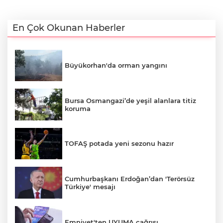
En Çok Okunan Haberler
Büyükorhan'da orman yangını
Bursa Osmangazi’de yeşil alanlara titiz
koruma
TOFAŞ potada yeni sezonu hazır
Cumhurbaşkanı Erdoğan’dan 'Terörsüz
Türkiye' mesajı
Emniyet'ten UYUMA çağrısı