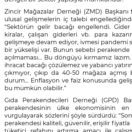
Zincir Mağazalar Derneği (ZMD) Başkanı
ulusal gelişmelerin iç talebi engellediğin
“Sektörün gelir bacağı engellendi. Gider
kiralar, çalışan giderleri vb. para kazan
gelişmeye devam ediyor, ivmesi pandemi s
bir yükselişi var. Bunun sebebi perakende
açılmaması… Bu döngüyü kırmamız lazım. E
ihracat bacağı çözülemez ve yabancı yatırı
çıkmıyor, çıkıp da 40-50 mağaza açmış b
durum… Enflasyon ve faiz konusunda gelişm
bu mümkün olabilir.”
Gıda Perakendecileri Derneği (GPD) B
perakendesinin ülke ekonomisinin en 
vurgulayarak sözlerini şöyle sürdürdü: “So
perakendesi kaliteli, güvenilir, erişilir fi
tüketici refahını artırma amacı ile çal