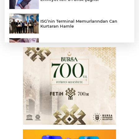
ISG’nin Terminal Memurlarından Can
Kurtaran Hamle
Yaşlı ve engelli aylıkları artışlı hesaplarda
Manisa'da Akpınar Mesire Alanı hizmete
açılıyor
İçişleri Bakanı Çiftçi'den YÖK ziyareti
CHP'de kongre hazırlıkları hızlandı... 8 ile
daha yeni il başkanı atandı