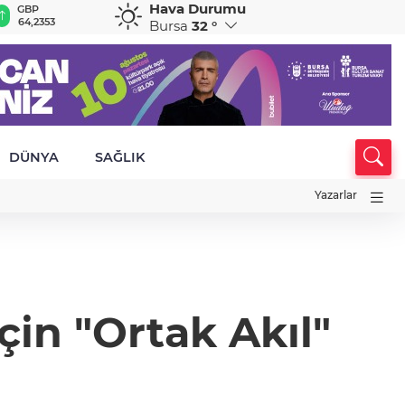
Hava Durumu
GBP
CHF
CAD
RUB
A
64,2353
58,7621
33,9939
0,5831
1
Bursa
32 °
DÜNYA
SAĞLIK
Yazarlar
in "Ortak Akıl"