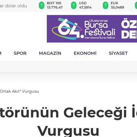
GAU/TRY
BIST 100
USD
EUR
ar dolar oldu
6.512,43
13.776,47
47,5914
55,0489
M
SPOR
MAGAZİN
EKONOMİ
SİYASET
Ortak Akıl" Vurgusu
örünün Geleceği İç
Vurgusu