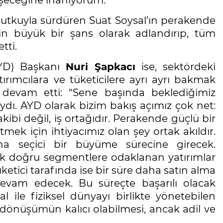
 tutkuyla sürdüren Suat Soysal’ın perakende
in büyük bir şans olarak adlandırıp, tüm
tti.
(AYD) Başkanı
Nuri Şapkacı
ise, sektördeki
rımcılara ve tüketicilere ayrı ayrı bakmak
e devam etti: “Sene başında beklediğimiz
dı. AYD olarak bizim bakış açımız çok net:
kibi değil, iş ortağıdır. Perakende güçlü bir
 için ihtiyacımız olan şey ortak akıldır.
seçici bir büyüme sürecine girecek.
ncak doğru segmentlere odaklanan yatırımlar
ketici tarafında ise bir süre daha satın alma
evam edecek. Bu süreçte başarılı olacak
al ile fiziksel dünyayı birlikte yönetebilen
 dönüşümün kalıcı olabilmesi, ancak adil ve