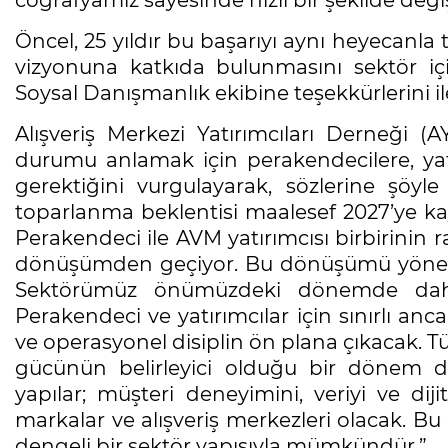
Öncel, 25 yıldır bu başarıyı aynı heyecanla
vizyonuna katkıda bulunmasını sektör iç
Soysal Danışmanlık ekibine teşekkürlerini ile
Alışveriş Merkezi Yatırımcıları Derneği 
durumu anlamak için perakendecilere, yatı
gerektiğini vurgulayarak, sözlerine şöyl
toparlanma beklentisi maalesef 2027’ye kay
Perakendeci ile AVM yatırımcısı birbirinin ra
dönüşümden geçiyor. Bu dönüşümü yönetmek
Sektörümüz önümüzdeki dönemde daha 
Perakendeci ve yatırımcılar için sınırlı a
ve operasyonel disiplin ön plana çıkacak. Tü
gücünün belirleyici olduğu bir dönem d
yapılar; müşteri deneyimini, veriyi ve dijit
markalar ve alışveriş merkezleri olacak. Bu
dengeli bir sektör yapısıyla mümkündür.”