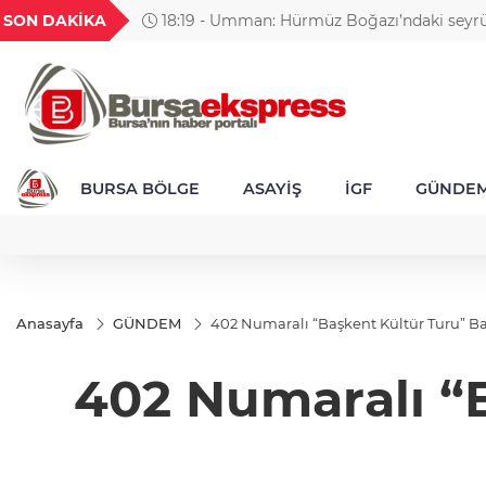
GEL
TND
BGN
VND
SON DAKİKA
18:19 - Umman: Hürmüz Boğazı’ndaki seyrü
49
18,2677
16,3788
27,9743
0,0018
müzakereleri olumlu ilerliyor
BURSA BÖLGE
ASAYİŞ
İGF
GÜNDE
Anasayfa
GÜNDEM
402 Numaralı “Başkent Kültür Turu” B
402 Numaralı “