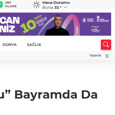
Hava Durumu
GBP
CHF
CAD
RUB
A
64,3468
59,0083
34,1883
0,5822
1
Bursa
32 °
DÜNYA
SAĞLIK
Yazarlar
ru” Bayramda Da