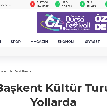
GAU/TRY
BIST 100
USD
EUR
sefer
6.660,55
13.779,39
47,6787
55,1254
M
SPOR
MAGAZİN
EKONOMİ
SİYASET
ayramda Da Yollarda
Başkent Kültür Tu
Yollarda