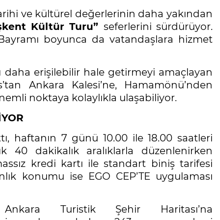
rihi ve kültürel değerlerinin daha yakından
şkent Kültür Turu”
seferlerini sürdürüyor.
Bayramı boyunca da vatandaşlara hizmet
daha erişilebilir hale getirmeyi amaçlayan
s’tan Ankara Kalesi’ne, Hamamönü’nden
emli noktaya kolaylıkla ulaşabiliyor.
İYOR
ı, haftanın 7 günü 10.00 ile 18.00 saatleri
ık 40 dakikalık aralıklarla düzenlenirken
ız kredi kartı ile standart biniş tarifesi
 anlık konumu ise EGO CEP’TE uygulaması
nkara Turistik Şehir Haritası’na