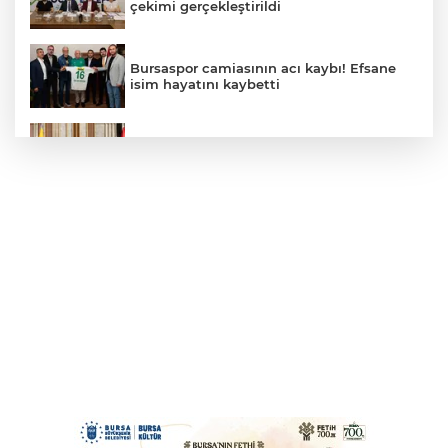
çekimi gerçekleştirildi
Bursaspor camiasının acı kaybı! Efsane
isim hayatını kaybetti
VakıfBank’ın aktif büyüklüğü yıllık bazda
yüzde 28 artışla 5,8 trilyon TL’yi aştı
Başkan Şadi Özdemir, Esentepeliler’i
dinledi
Alarko Carrier’da Ortaklık Yapısı Değişiyor
Sanmar ve Saam Towage, 16. Çekici
Geminin Teslimatıyla Ortaklıklarını
Güçlendirdi