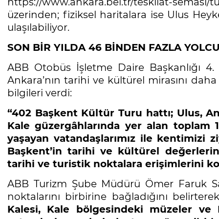
https://www.ankara.bel.tr/teskilat-se
üzerinden; fiziksel haritalara ise Ulus Heyk
ulaşılabiliyor.
SON BİR YILDA 46 BİNDEN FAZLA YOLC
ABB Otobüs İşletme Daire Başkanlığı 4.
Ankara’nın tarihi ve kültürel mirasını daha
bilgileri verdi:
“402 Başkent Kültür Turu hattı; Ulus, An
Kale güzergâhlarında yer alan toplam 1
yaşayan vatandaşlarımız ile kentimizi zi
Başkent’in tarihi ve kültürel değerleri
tarihi ve turistik noktalara erişimlerini 
ABB Turizm Şube Müdürü Ömer Faruk Sarı
noktalarını birbirine bağladığını belirtere
Kalesi, Kale bölgesindeki müzeler ve