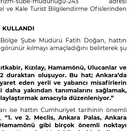
masi/turizm-sube-mudurlugu-243 adresi
el ve Kale Turist Bilgilendirme Ofislerinden
U KULLANDI
 Bölge Şube Müdürü Fatih Doğan, hattın
 görünür kılmayı amaçladığını belirterek şu
ıtkabir, Kızılay, Hamamönü, Ulucanlar ve
2 duraktan oluşuyor. Bu hat; Ankara’da
yaret eden yerli ve yabancı misafirlerin
ni daha yakından tanımalarını sağlamak,
kolaylaştırmak amacıyla düzenleniyor.”
 ise hattın Cumhuriyet tarihinin önemli
k,
“1. ve 2. Meclis, Ankara Palas, Ankara
 Hamamönü gibi birçok önemli noktayı