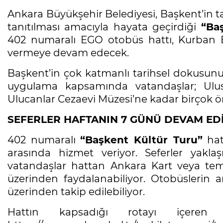
Ankara Büyükşehir Belediyesi, Başkent’in ta
tanıtılması amacıyla hayata geçirdiği
“Ba
402 numaralı EGO otobüs hattı, Kurban 
vermeye devam edecek.
Başkent’in çok katmanlı tarihsel dokusunu 
uygulama kapsamında vatandaşlar; Ulu
Ulucanlar Cezaevi Müzesi’ne kadar birçok ön
SEFERLER HAFTANIN 7 GÜNÜ DEVAM ED
402 numaralı
“Başkent Kültür Turu”
hatt
arasında hizmet veriyor. Seferler yaklaş
vatandaşlar hattan Ankara Kart veya temass
üzerinden faydalanabiliyor. Otobüslerin
üzerinden takip edilebiliyor.
Hattın kapsadığı rotayı içeren A