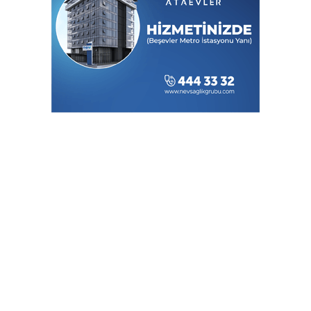
Liderleri Sıralamasında İlk 10 Arasında
Türk Kızılay Gazze’de Artan Salgın
Hastalıklara Karşı Hijyen Kiti ve Temiz
İçme Suyu Dağıtıyor
Havacılıkta Türkiye farkı...
Havalimanlarında 7 ayda 138,7 milyon
yolcu