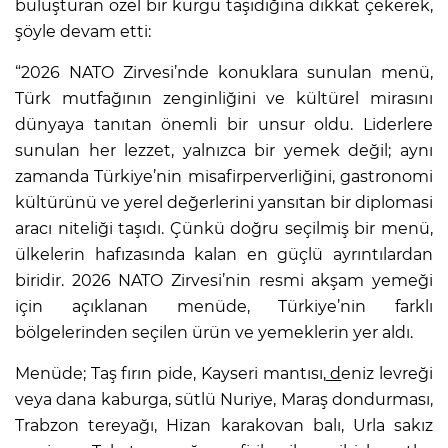
buluşturan özel bir kurgu taşıdığına dikkat çekerek,
şöyle devam etti:
“2026 NATO Zirvesi’nde konuklara sunulan menü,
Türk mutfağının zenginliğini ve kültürel mirasını
dünyaya tanıtan önemli bir unsur oldu. Liderlere
sunulan her lezzet, yalnızca bir yemek değil; aynı
zamanda Türkiye’nin misafirperverliğini, gastronomi
kültürünü ve yerel değerlerini yansıtan bir diplomasi
aracı niteliği taşıdı. Çünkü doğru seçilmiş bir menü,
ülkelerin hafızasında kalan en güçlü ayrıntılardan
biridir. 2026 NATO Zirvesi’nin resmi akşam yemeği
için açıklanan menüde, Türkiye’nin farklı
bölgelerinden seçilen ürün ve yemeklerin yer aldı.
Menüde; Taş fırın pide, Kayseri mantısı,
d
eniz levreği
veya dana kaburga, sütlü Nuriye, Maraş dondurması,
Trabzon tereyağı, Hizan karakovan balı, Urla sakız