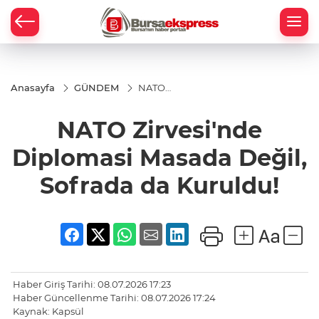
Anasayfa
GÜNDEM
NATO
Zirvesi'nde
Diplomasi
NATO Zirvesi'nde
Masada
Değil,
Sofrada da
Diplomasi Masada Değil,
Kuruldu!
Sofrada da Kuruldu!
Haber Giriş Tarihi: 08.07.2026 17:23
Haber Güncellenme Tarihi: 08.07.2026 17:24
Kaynak: Kapsül