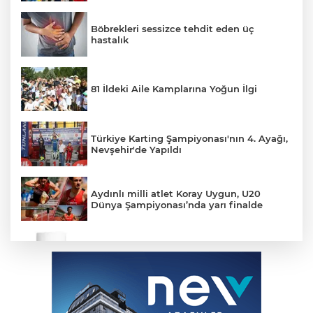
Böbrekleri sessizce tehdit eden üç
hastalık
81 İldeki Aile Kamplarına Yoğun İlgi
Türkiye Karting Şampiyonası'nın 4. Ayağı,
Nevşehir'de Yapıldı
Aydınlı milli atlet Koray Uygun, U20
Dünya Şampiyonası’nda yarı finalde
Güneş Kremi Sadece Plajın Değil, Günlük
Hayatın da Vazgeçilmezi
DOF Robotik Türkiye’nin Teknoloji