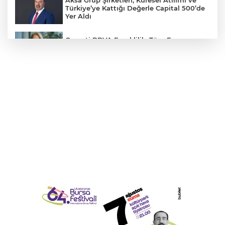
Aksa Grup Şirketleri, Küresel Atılımı ve
Türkiye’ye Kattığı Değerle Capital 500’de
Yer Aldı
Garanti BBVA Emeklilik, Tüm Fon
Yönetim Hizmetlerini Garanti BBVA
Mobil'e Taşıdı
Ahmet Çalık Vakfı ve İTÜ Gençleri Veri
Odaklı Geleceğe Hazırlıyor
Cumhurbaşkanı Erdoğan’dan 'Terörsüz
Türkiye' mesajı
53 Milyar Dolarlık Küresel Parfüm
Pazarında 30 Milyon TL Ek Yatırım