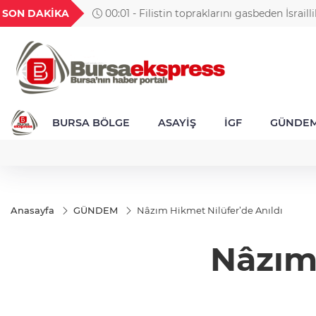
TND
BGN
VND
GAU/TRY
SON DAKİKA
955
16,2449
28,0626
0,0018
6.527,28
BURSA BÖLGE
ASAYİŞ
İGF
GÜNDE
Anasayfa
GÜNDEM
Nâzım Hikmet Nilüfer’de Anıldı
Nâzım 