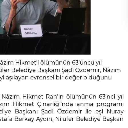
 Nâzım Hikmet’i ölümünün 63’üncü yıl
er Belediye Başkanı Şadi Özdemir, Nâzım
i aşılayan evrensel bir değer olduğunu
i, Nâzım Hikmet Ran’ın ölümünün 63’nci yıl
zım Hikmet Çınarlığı’nda anma programı
ediye Başkanı Şadi Özdemir ile eşi Nuray
tafa Berkay Aydın, Nilüfer Belediye Başkan