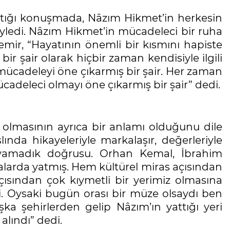
ptığı konuşmada, Nâzım Hikmet’in herkesin
ledi. Nâzım Hikmet’in mücadeleci bir ruha
ir, “Hayatının önemli bir kısmını hapiste
ir şair olarak hiçbir zaman kendisiyle ilgili
mücadeleyi öne çıkarmış bir şair. Her zaman
adeleci olmayı öne çıkarmış bir şair” dedi.
olmasının ayrıca bir anlamı olduğunu dile
ında hikayeleriyle markalaşır, değerleriyle
uyamadık doğrusu. Orhan Kemal, İbrahim
larda yatmış. Hem kültürel miras açısından
sından çok kıymetli bir yerimiz olmasına
. Oysaki bugün orası bir müze olsaydı ben
a şehirlerden gelip Nâzım’ın yattığı yeri
alındı” dedi.