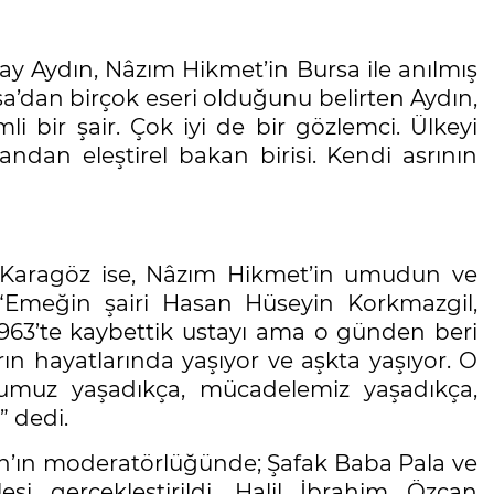
y Aydın, Nâzım Hikmet’in Bursa ile anılmış
sa’dan birçok eseri olduğunu belirten Aydın,
 bir şair. Çok iyi de bir gözlemci. Ülkeyi
andan eleştirel bakan birisi. Kendi asrının
 Karagöz ise, Nâzım Hikmet’in umudun ve
“Emeğin şairi Hasan Hüseyin Korkmazgil,
1963’te kaybettik ustayı ama o günden beri
arın hayatlarında yaşıyor ve aşkta yaşıyor. O
muz yaşadıkça, mücadelemiz yaşadıkça,
 dedi.
n’ın moderatörlüğünde; Şafak Baba Pala ve
eşi gerçekleştirildi. Halil İbrahim Özcan