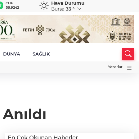
Hava Durumu
CHF
CAD
RUB
AED
A
ktü
58,9242
33,9478
0,5839
12,9523
3
Bursa
33 °
DÜNYA
SAĞLIK
Yazarlar
 Anıldı
En Çok Okunan Haberler