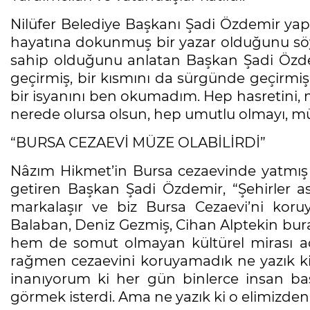
Nilüfer Belediye Başkanı Şadi Özdemir ya
hayatına dokunmuş bir yazar olduğunu söy
sahip olduğunu anlatan Başkan Şadi Özdem
geçirmiş, bir kısmını da sürgünde geçirmiş b
bir isyanını ben okumadım. Hep hasretini, 
nerede olursa olsun, hep umutlu olmayı, müc
“BURSA CEZAEVİ MÜZE OLABİLİRDİ”
Nâzım Hikmet’in Bursa cezaevinde yatmış 
getiren Başkan Şadi Özdemir, “Şehirler asl
markalaşır ve biz Bursa Cezaevi’ni kor
Balaban, Deniz Gezmiş, Cihan Alptekin bura
hem de somut olmayan kültürel mirası açı
rağmen cezaevini koruyamadık ne yazık ki
inanıyorum ki her gün binlerce insan başk
görmek isterdi. Ama ne yazık ki o elimizden 