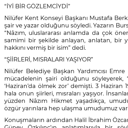
“İYİ BİR GÖZLEMCİYDİ”
Nilüfer Kent Konseyi Başkanı Mustafa Berka
şair ve yazar olduğunu söyledi. Yazarın Bur
“Nâzım, uluslararası anlamda da çok önemli
samimi bir şekilde anlayan, anlatan, bir y
hakkını vermiş bir isim” dedi.
“ŞİİRLERİ, MISRALARI YAŞIYOR”
Nilüfer Belediye Başkan Yardımcısı Emre
mücadelenin şairi olduğunu söyleyerek, 
‘Haziran’da ölmek zor’ demişti. 3 Haziran 
hala onun şiirleri, mısraları yaşıyor. İnsanl
yüzden Nâzım Hikmet yaşadıkça, umudu
özgür yarınlara hep ulaşma umudumuz var”
Konuşmaların ardından Halil İbrahim Özca
Güney Özkılınç’ın anlatımlarıyla bir söyl