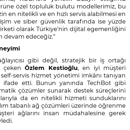
rüne özel topluluk bulutu modellerimiz, bu
n en nitelikli ve en hızlı servis alabilmesi en
işim ve siber güvenlik tarafında ise yüzde
keti olarak Türkiye’nin dijital egemenliğini
en devam edeceğiz.”
eneyimi
layıcısı gibi değil, stratejik bir iş ortağı
at çeken
Özlem Kestioğlu
, en iyi müşteri
e self-servis hizmet yönetimi imkânı tanıyan
nı ifade etti. Bunun yanında TechBot gibi
tomatik çözümler sunarak destek süreçlerini
arıyla da en nitelikli hizmeti sunduklarını
zılım tabanlı ağ çözümleri üzerinde öğrenme
müşteri ağlarını insan müdahalesine gerek
ledi.