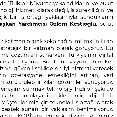
de 111’lik bir büyüme yakaladıklarını ve bulut
oji hizmeti olarak değil, iş sürekliliğini ve
jik bir iş ortağı yaklaşımıyla sunduklarını
aşkan Yardımcısı Özlem Kestioğlu
, bulut
i bir katman olarak zekâ çağını mümkün kılan
 stratejik bir katman olarak görüyoruz. Bu
me çözümleri sunarken, Türkiye’nin dijital
reket ediyoruz. Biz de bu vizyonla hareket
 ve güvenli şekilde en iyi hizmeti verecek
ın operasyonel esnekliğini artıran, veri
ni sürdürülebilir kılan çözümler sunuyoruz.
neyimi sunmak, teknolojiyi hızlı bir şekilde
, her an ulaşabilecekleri online dijital bir
üşterilerimiz için teknoloji iş ortağı olarak
a destek sunan bir yaklaşım benimsiyoruz.
imiz, KOBİ’lere yönelik dizayn ettiğimiz