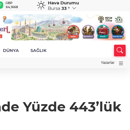
Hava Durumu
GBP
CHF
CAD
RUB
A
64,1668
58,9146
33,9394
0,5856
1
Bursa
33 °
DÜNYA
SAĞLIK
Yazarlar
mde Yüzde 443’lük