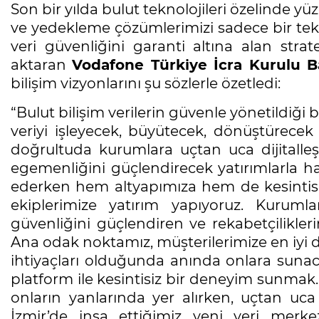
Son bir yılda bulut teknolojileri özelinde yüz
ve yedekleme çözümlerimizi sadece bir teknol
veri güvenliğini garanti altına alan strate
aktaran
Vodafone Türkiye İcra Kurulu B
bilişim vizyonlarını şu sözlerle özetledi:
“Bulut bilişim verilerin güvenle yönetildiğ
veriyi işleyecek, büyütecek, dönüştürecek
doğrultuda kurumlara uçtan uca dijitalleş
egemenliğini güçlendirecek yatırımlarla ha
ederken hem altyapımıza hem de kesintisiz
ekiplerimize yatırım yapıyoruz. Kurumlar
güvenliğini güçlendiren ve rekabetçilikleri
Ana odak noktamız, müşterilerimize en iyi de
ihtiyaçları olduğunda anında onlara sunacak
platform ile kesintisiz bir deneyim sunmak. M
onların yanlarında yer alırken, uçtan uc
İzmir’de inşa ettiğimiz yeni veri merkez