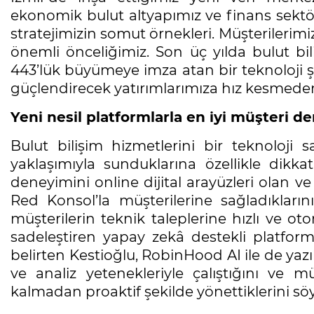
ekonomik bulut altyapımız ve finans sektö
stratejimizin somut örnekleri. Müşterilerimizi
önemli önceliğimiz. Son üç yılda bulut bil
443’lük büyümeye imza atan bir teknoloji şir
güçlendirecek yatırımlarımıza hız kesmed
Yeni nesil platformlarla en iyi müşteri d
Bulut bilişim hizmetlerini bir teknoloji sağ
yaklaşımıyla sunduklarına özellikle dikk
deneyimini online dijital arayüzleri olan v
Red Konsol’la müşterilerine sağladıkları
müşterilerin teknik taleplerine hızlı ve o
sadeleştiren yapay zekâ destekli platforml
belirten Kestioğlu, RobinHood AI ile de ya
ve analiz yetenekleriyle çalıştığını ve 
kalmadan proaktif şekilde yönettiklerini söy