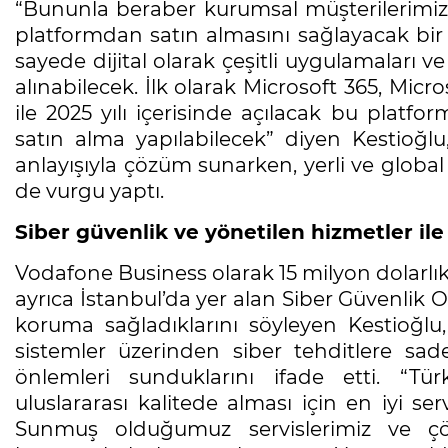
“Bununla beraber kurumsal müşterilerimizin ç
platformdan satın almasını sağlayacak bir 
sayede dijital olarak çeşitli uygulamaları v
alınabilecek. İlk olarak Microsoft 365, Mic
ile 2025 yılı içerisinde açılacak bu platfo
satın alma yapılabilecek” diyen Kestioğl
anlayışıyla çözüm sunarken, yerli ve global i
de vurgu yaptı.
Siber güvenlik ve yönetilen hizmetler i
Vodafone Business olarak 15 milyon dolarlık 
ayrıca İstanbul’da yer alan Siber Güvenlik O
koruma sağladıklarını söyleyen Kestioğlu
sistemler üzerinden siber tehditlere sad
önlemleri sunduklarını ifade etti. “Tü
uluslararası kalitede alması için en iyi ser
Sunmuş olduğumuz servislerimiz ve çöz