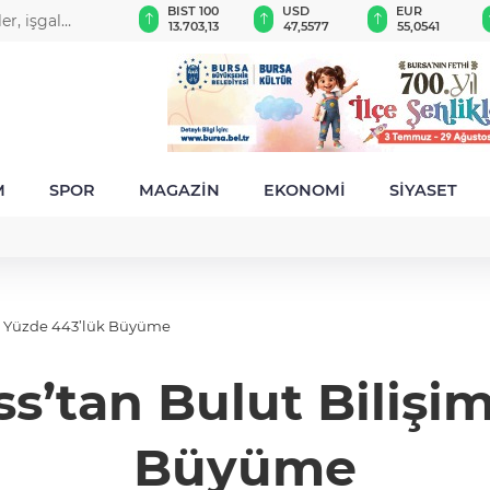
GAU/TRY
BIST 100
USD
EUR
er, işgal
6.497,54
13.703,13
47,5577
55,0541
M
SPOR
MAGAZİN
EKONOMİ
SİYASET
de Yüzde 443’lük Büyüme
s’tan Bulut Bilişi
Büyüme