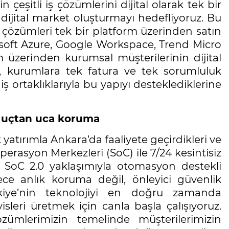
eşitli iş çözümlerini dijital olarak tek bir
dijital market oluşturmayı hedefliyoruz. Bu
e çözümleri tek bir platform üzerinden satın
rosoft Azure, Google Workspace, Trend Micro
rm üzerinden kurumsal müşterilerinin dijital
u, kurumlara tek fatura ve tek sorumluluk
ş ortaklıklarıyla bu yapıyı desteklediklerine
le uçtan uca koruma
yatırımla Ankara’da faaliyete geçirdikleri ve
perasyon Merkezleri (SoC) ile 7/24 kesintisiz
, SoC 2.0 yaklaşımıyla otomasyon destekli
ece anlık koruma değil, önleyici güvenlik
rkiye’nin teknolojiyi en doğru zamanda
visleri üretmek için canla başla çalışıyoruz.
ümlerimizin temelinde müşterilerimizin