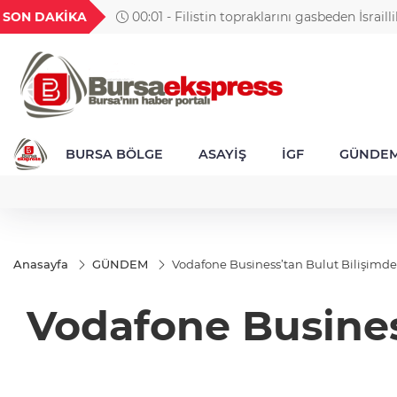
GEL
TND
BGN
VND
SON DAKİKA
00:01 - Filistin topraklarını gasbeden İsraillil
36
18,1865
16,3204
27,9529
0,0018
altındaki Batı Şeria’daki saldırılarını sürdürdü
BURSA BÖLGE
ASAYİŞ
İGF
GÜNDE
Anasayfa
GÜNDEM
Vodafone Business’tan Bulut Bilişim
Vodafone Busines