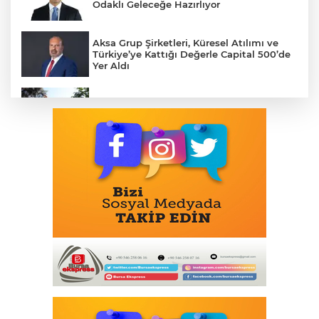
Odaklı Geleceğe Hazırlıyor
Aksa Grup Şirketleri, Küresel Atılımı ve
Türkiye’ye Kattığı Değerle Capital 500’de
Yer Aldı
Bursa Osmangazi’de yeşil alanlara titiz
koruma
Özgür Özel ve Veli Ağbaba için fezleke
hazırlandı!
53 Milyar Dolarlık Küresel Parfüm
Pazarında 30 Milyon TL Ek Yatırım
Ankara Keçiören'de tarladan sofralara
doğal üretim