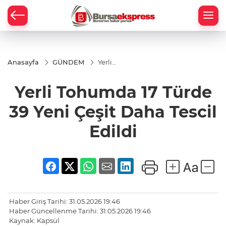
Anasayfa
GÜNDEM
Yerli
Tohumda
17 Türde
Yerli Tohumda 17 Türde
39 Yeni
Çeşit
Daha
39 Yeni Çeşit Daha Tescil
Tescil
Edildi
Edildi
Haber Giriş Tarihi: 31.05.2026 19:46
Haber Güncellenme Tarihi: 31.05.2026 19:46
Kaynak: Kapsül