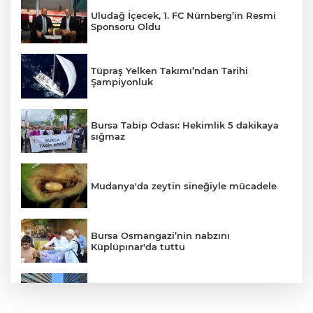
Uludağ İçecek, 1. FC Nürnberg’in Resmi
Sponsoru Oldu
Tüpraş Yelken Takımı’ndan Tarihi
Şampiyonluk
Bursa Tabip Odası: Hekimlik 5 dakikaya
sığmaz
Mudanya'da zeytin sineğiyle mücadele
Bursa Osmangazi’nin nabzını
Küplüpınar'da tuttu
252 Genç Yetenek Kariyerlerine İlk Adımı
Turkcell’de Attı