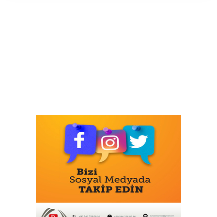
Çitlekçi Halka Arz Oluyor
Türkiye’nin İlk Padel Türkiye Şampiyonası
Başlıyor
İş Bankası Grubu Üst Yönetiminde Görev
Değişimi