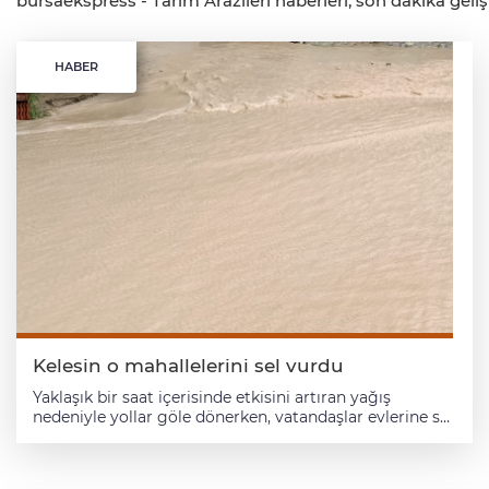
bursaekspress - Tarım Arazileri haberleri, son dakika gelişm
HABER
Kelesin o mahallelerini sel vurdu
Yaklaşık bir saat içerisinde etkisini artıran yağış
nedeniyle yollar göle dönerken, vatandaşlar evlerine su
girmemesi için büyük mücadele verdi. Köylerde birçok
kişi su duvarları açarak suyun yönünü değiştirmeye
çalıştı. Kirazıyla ünlü Kozağacı ve Davutlar