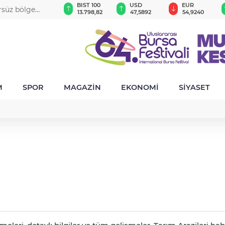
GAU/TRY
BIST 100
USD
EUR
örsüz bölge
6.489,27
13.798,82
47,5892
54,9240
M
SPOR
MAGAZİN
EKONOMİ
SİYASET