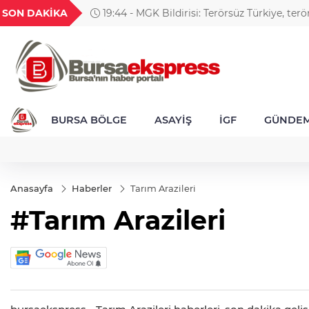
GEL
TND
BGN
VND
SON DAKİKA
19:44 - MGK Bildirisi: Terörsüz Türkiye, ter
20
18,1985
16,2310
28,0626
0,0018
yolunda kaydedilen ilerlemeler ele alındı
BURSA BÖLGE
ASAYİŞ
İGF
GÜNDE
Anasayfa
Haberler
Tarım Arazileri
#Tarım Arazileri