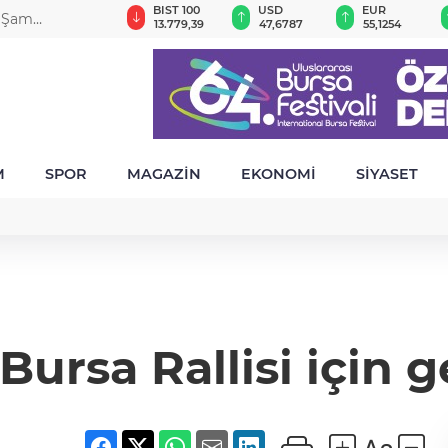
GAU/TRY
BIST 100
USD
EUR
r Şam
6.660,55
13.779,39
47,6787
55,1254
M
SPOR
MAGAZİN
EKONOMİ
SİYASET
 Bursa Rallisi için 