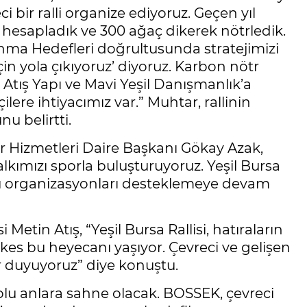
i bir ralli organize ediyoruz. Geçen yıl
ü hesapladık ve 300 ağaç dikerek nötrledik.
lkınma Hedefleri doğrultusunda stratejimizi
için yola çıkıyoruz’ diyoruz. Karbon nötr
 Atış Yapı ve Mavi Yeşil Danışmanlık’a
ilere ihtiyacımız var.” Muhtar, rallinin
u belirtti.
r Hizmetleri Daire Başkanı Gökay Azak,
kımızı sporla buluşturuyoruz. Yeşil Bursa
k. Bu organizasyonları desteklemeye devam
tin Atış, “Yeşil Bursa Rallisi, hatıraların
herkes bu heyecanı yaşıyor. Çevreci ve gelişen
 duyuyoruz” diye konuştu.
 dolu anlara sahne olacak. BOSSEK, çevreci