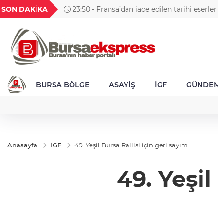
GEL
TND
BGN
VND
SON DAKİKA
23:50 - Fransa’dan iade edilen tarihi eserle
49
18,2677
16,3788
27,9743
0,0018
Kalesi’nde sergilendi
BURSA BÖLGE
ASAYİŞ
İGF
GÜNDE
Anasayfa
İGF
49. Yeşil Bursa Rallisi için geri sayım
49. Yeşil