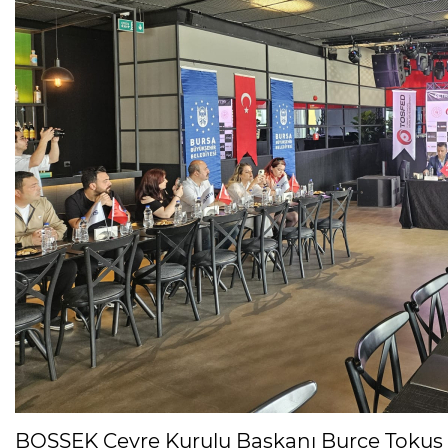
BOSSEK Çevre Kurulu Başkanı Burçe Tokuş Muh