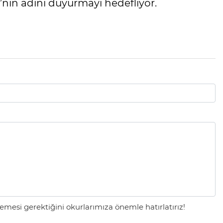
’nın adını duyurmayı hedefliyor.
mesi gerektiğini okurlarımıza önemle hatırlatırız!