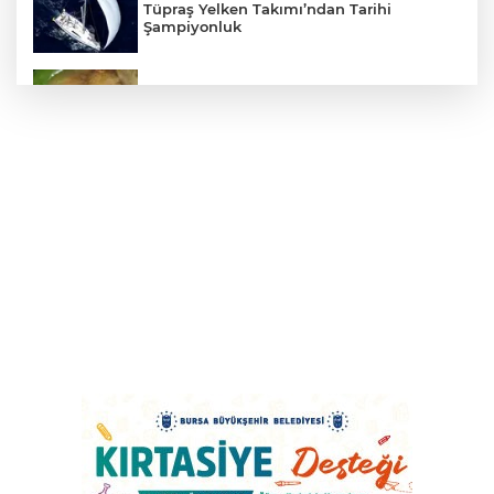
Tüpraş Yelken Takımı’ndan Tarihi
Şampiyonluk
Mudanya'da zeytin sineğiyle mücadele
Cumhurbaşkanı Erdoğan, Suudi
Arabistan yolcusu
405 Günde Geliştirilen Süper Otomobil:
Audi Nuvolari
Bursa Osmangazi’nin nabzını
Küplüpınar'da tuttu