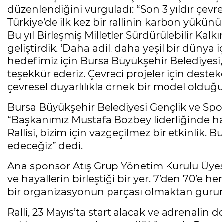
düzenlendiğini vurguladı: “Son 3 yıldır çevrec
Türkiye’de ilk kez bir rallinin karbon yükün
Bu yıl Birleşmiş Milletler Sürdürülebilir Ka
geliştirdik. ‘Daha adil, daha yeşil bir dünya 
hedefimiz için Bursa Büyükşehir Belediyesi,
teşekkür ederiz. Çevreci projeler için destekç
çevresel duyarlılıkla örnek bir model olduğun
Bursa Büyükşehir Belediyesi Gençlik ve Spo
“Başkanımız Mustafa Bozbey liderliğinde hal
Rallisi, bizim için vazgeçilmez bir etkinli
edeceğiz” dedi.
Ana sponsor Atış Grup Yönetim Kurulu Üyesi Me
ve hayallerin birleştiği bir yer. 7’den 70’e 
bir organizasyonun parçası olmaktan gurur
Ralli, 23 Mayıs’ta start alacak ve adrenalin