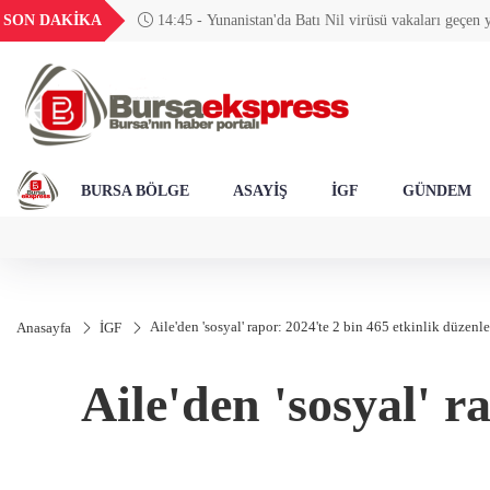
TND
BGN
VND
GAU/TRY
SON DAKİKA
14:45 - Yunanistan'da Batı Nil virüsü vakaları geçen yı
410
16,2411
27,9743
0,0018
6.618,53
BURSA BÖLGE
ASAYİŞ
İGF
GÜNDEM
Aile'den 'sosyal' rapor: 2024'te 2 bin 465 etkinlik düzenl
Anasayfa
İGF
Aile'den 'sosyal' r