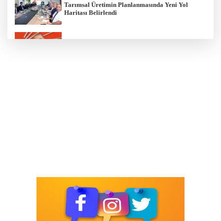
Tarımsal Üretimin Planlanmasında Yeni Yol
Haritası Belirlendi
Gürsel Tekin’den 'tutarlılık' mesajı... Tarihi
meselelerde pusula net olmalı
TBMM'nin ana binası YES-TR'de 'çok iyi' olarak
sertifikalandırıldı
Yapay zekada onlarca uygulamanın yerini tek
asistan alabilir
Türk Telekom’dan Yılın İlk Yarısında Güçlü
Performans