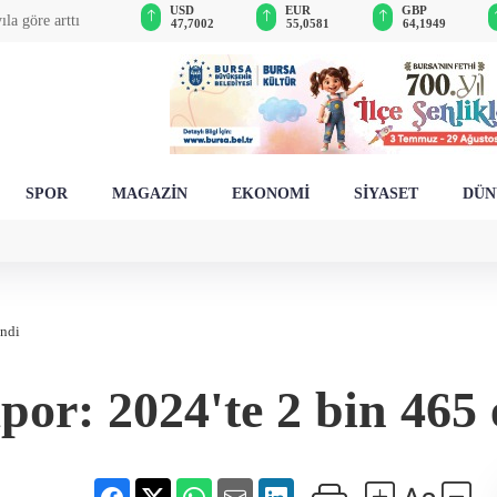
BIST 100
USD
EUR
GBP
la göre arttı
13.805,50
47,7002
55,0581
64,1949
SPOR
MAGAZİN
EKONOMİ
SİYASET
DÜN
endi
apor: 2024'te 2 bin 465