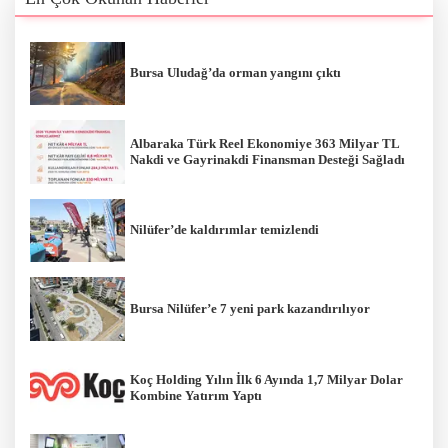
Bursa Uludağ’da orman yangını çıktı
Albaraka Türk Reel Ekonomiye 363 Milyar TL
Nakdi ve Gayrinakdi Finansman Desteği Sağladı
Nilüfer’de kaldırımlar temizlendi
Bursa Nilüfer’e 7 yeni park kazandırılıyor
Koç Holding Yılın İlk 6 Ayında 1,7 Milyar Dolar
Kombine Yatırım Yaptı