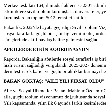
Merkez teşkilatı 164, il müdürlükleri ise 2301 etkinli
etkinliklere sivil toplum kuruluşları, üniversiteler, y
kuruluşlardan toplam 5012 temsilci katıldı.
Bakanlık, 2022’de hayata geçirdiği Sivil Toplum Vi
sosyal taraflarla güçlü bir iş birliği zemini oluşturdu.
süreçlerinde aktif paydaş haline gelmesini sağladı.
AFETLERDE ETKİN KOORDİNASYON
Raporda, Bakanlığın afetlerde sosyal taraflarla iş bir
hızlı erişim sağladığı vurgulandı. 2025-2027 dönemin
derinleştirerek kalıcı ve güçlü ortaklıklar kurmayı hed
BAKAN GÖKTAŞ: “AİLE YILI FIRSAT OLDU”
Aile ve Sosyal Hizmetler Bakanı Mahinur Özdemir Gö
aile, güçlü toplum vizyonumuz doğrultusunda sosyal ta
Yılı kapsamında, yılın ilk 6 ayında farklı kesimlerde