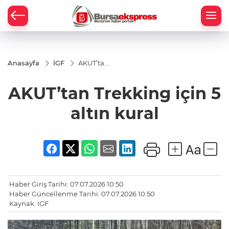
Anasayfa
İGF
AKUT’tan
Trekking
için 5
AKUT’tan Trekking için 5
altın
kural
altın kural
Haber Giriş Tarihi: 07.07.2026 10:50
Haber Güncellenme Tarihi: 07.07.2026 10:50
Kaynak: IGF