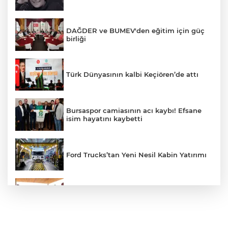
DAĞDER ve BUMEV'den eğitim için güç
birliği
Türk Dünyasının kalbi Keçiören’de attı
Bursaspor camiasının acı kaybı! Efsane
isim hayatını kaybetti
Ford Trucks’tan Yeni Nesil Kabin Yatırımı
Yenilenen Malatya Arkeoloji Müzesi
Ziyaretçileriyle Buluştu