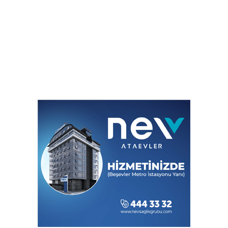
Balıkesir Büyükşehir altyapıda hız
kesmiyor
Hacamat Herkese Uygun Bir Tedavi
Değil!
ATA Çiftliği’nde karabuğday hasadı
başladı