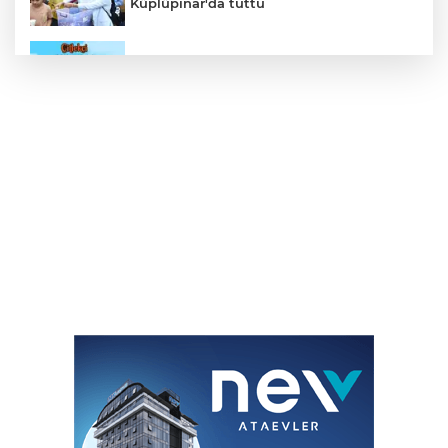
Küplüpınar'da tuttu
Çitlekçi Halka Arz Oluyor
Türkiye’nin İlk Padel Türkiye Şampiyonası
Başlıyor
İş Bankası Grubu Üst Yönetiminde Görev
Değişimi
İlaç denetiminde uluslararası standart
dönemi