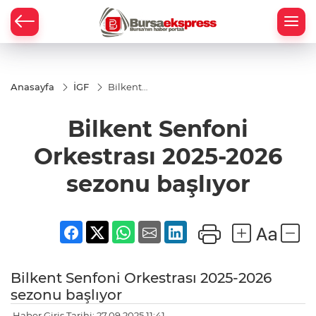
Anasayfa
İGF
Bilkent
Senfoni
Orkestrası
Bilkent Senfoni
2025-2026
sezonu
başlıyor
Orkestrası 2025-2026
sezonu başlıyor
Bilkent Senfoni Orkestrası 2025-2026
sezonu başlıyor
Haber Giriş Tarihi: 27.09.2025 11:41