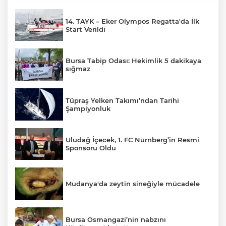
14. TAYK – Eker Olympos Regatta'da İlk
Start Verildi
Bursa Tabip Odası: Hekimlik 5 dakikaya
sığmaz
Tüpraş Yelken Takımı’ndan Tarihi
Şampiyonluk
Uludağ İçecek, 1. FC Nürnberg’in Resmi
Sponsoru Oldu
Mudanya'da zeytin sineğiyle mücadele
Bursa Osmangazi’nin nabzını