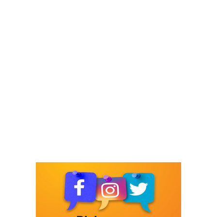
Bursa Osmangazi’nin nabzını
Küplüpınar'da tuttu