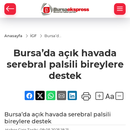
Anasayfa
İGF
Bursa’da
açık
havada
Bursa’da açık havada
serebral
palsili
bireylere
serebral palsili bireylere
destek
destek
Bursa’da açık havada serebral palsili
bireylere destek
Haber Giriş Tarihi: 09.05.2025 18:21