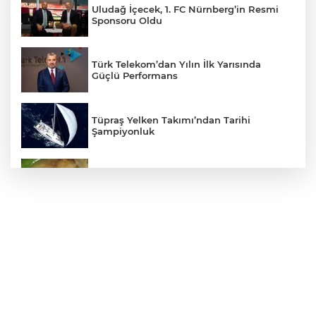
Uludağ İçecek, 1. FC Nürnberg’in Resmi
Sponsoru Oldu
Türk Telekom’dan Yılın İlk Yarısında
Güçlü Performans
Tüpraş Yelken Takımı’ndan Tarihi
Şampiyonluk
Mudanya'da zeytin sineğiyle mücadele
Cumhurbaşkanı Erdoğan, Suudi
Arabistan yolcusu
405 Günde Geliştirilen Süper Otomobil:
Audi Nuvolari