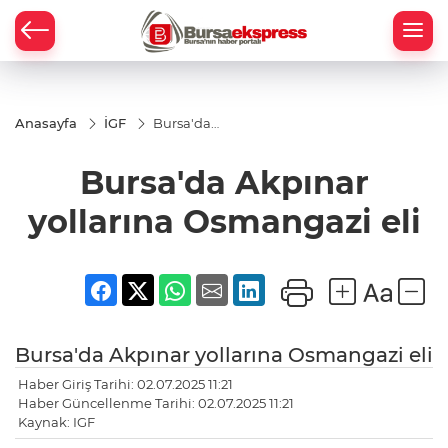
Anasayfa
İGF
Bursa'da
Akpınar
yollarına
Bursa'da Akpınar
Osmangazi
eli
yollarına Osmangazi eli
Bursa'da Akpınar yollarına Osmangazi eli
Haber Giriş Tarihi: 02.07.2025 11:21
Haber Güncellenme Tarihi: 02.07.2025 11:21
Kaynak: IGF