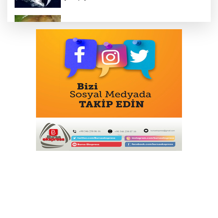
Mudanya'da zeytin sineğiyle mücadele
Cumhurbaşkanı Erdoğan, Suudi
Arabistan yolcusu
405 Günde Geliştirilen Süper Otomobil:
Audi Nuvolari
Bursa Osmangazi’nin nabzını
Küplüpınar'da tuttu