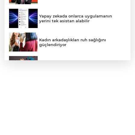
Yapay zekada onlarca uygulamanın
yerini tek asistan alabilir
Kadın arkadaşlıkları ruh sağlığını
güçlendiriyor
Türk Telekom’dan Yılın İlk Yarısında
Güçlü Performans
TBMM'nin ana binası YES-TR'de 'çok iyi'
olarak sertifikalandırıldı
Türkiye ile Vietnam arasında 'hava'da
yeni dönem... Sefer kapasitesi artırıldı
Samsun’da Alaçam'a yeni yaşam alanı