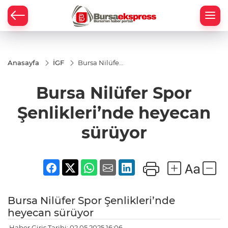
Anasayfa
İGF
Bursa Nilüfer
Spor
Şenlikleri’nde
Bursa Nilüfer Spor
heyecan
sürüyor
Şenlikleri’nde heyecan
sürüyor
Bursa Nilüfer Spor Şenlikleri’nde
heyecan sürüyor
Haber Giriş Tarihi: 02.05.2025 16:06