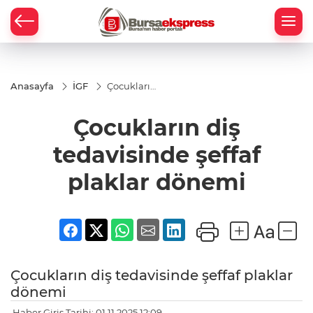
Anasayfa
İGF
Çocukların
diş
tedavisinde
Çocukların diş
şeffaf
plaklar
dönemi
tedavisinde şeffaf
plaklar dönemi
Çocukların diş tedavisinde şeffaf plaklar
dönemi
Haber Giriş Tarihi: 01.11.2025 12:09