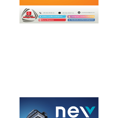
Ortaklığı 2033'e Kadar Uzadı
Çitlekçi Halka Arz Oluyor