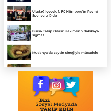
Uludağ İçecek, 1. FC Nürnberg’in Resmi
Sponsoru Oldu
Bursa Tabip Odası: Hekimlik 5 dakikaya
sığmaz
Mudanya'da zeytin sineğiyle mücadele
Bursa Osmangazi’nin nabzını
Küplüpınar'da tuttu
Nissan Qashqai e-POWER’den Guinness
Dünya Rekoru: Tek Depoyla 1980 km
Emirates ve Arsenal'in Uzun Soluklu