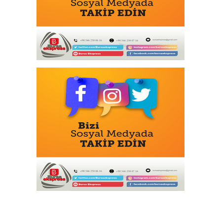
Mudanya'da zeytin sineğiyle mücadele
Emirates ve Arsenal'in Uzun Soluklu
Ortaklığı 2033'e Kadar Uzadı