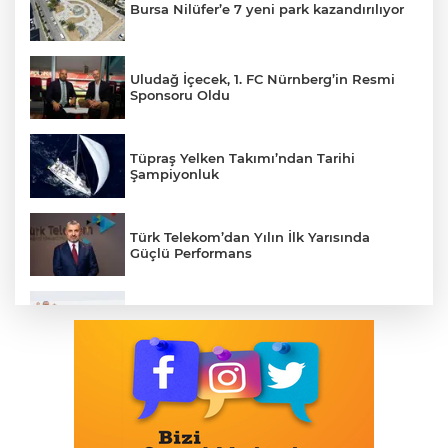
Bursa Nilüfer’e 7 yeni park kazandırılıyor
Uludağ İçecek, 1. FC Nürnberg’in Resmi
Sponsoru Oldu
Tüpraş Yelken Takımı’ndan Tarihi
Şampiyonluk
Türk Telekom’dan Yılın İlk Yarısında
Güçlü Performans
Cumhurbaşkanı Erdoğan, Suudi
Arabistan yolcusu
405 Günde Geliştirilen Süper Otomobil:
Audi Nuvolari