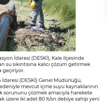
syon İdaresi (DESKİ), Kale ilçesinde
an su sıkıntısına kalıcı çözüm getirmek
 geçiriyor.
n İdaresi (DESKİ) Genel Müdürlüğü,
nedeniyle mevcut içme suyu kaynaklarının
uk sorununu çözmek amacıyla harekete
k üzere iki adet 80 lt/sn debiye sahip yeni