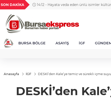
GEL
TND
BGN
VND
SON DAKİKA
14:12 - Hayata veda eden ünlü isimler kültü
1
18,2001
16,2323
28,0626
0,0018
dünyasında eserleriyle iz bıraktı
BURSA BÖLGE
ASAYİŞ
İGF
GÜNDE
Anasayfa
İGF
DESKİ’den Kale’ye temiz ve sürekli içme suyu
DESKİ’den Kale’