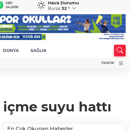
Hava Durumu
GBP
CHF
CAD
RUB
A
64,2038
58,7643
33,9951
0,5840
1
Bursa
32 °
DÜNYA
SAĞLIK
Yazarlar
 içme suyu hattı
En Çok Okunan Haberler