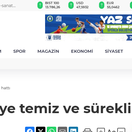
GAU/TRY
BIST 100
USD
EUR
r-sanat
6.525,77
13.786,26
47,5932
55,0462
M
SPOR
MAGAZİN
EKONOMİ
SİYASET
 hattı
ye temiz ve sürekli