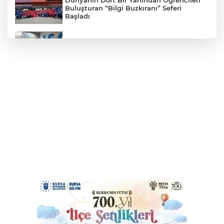
Dünyanın Dört Bir Yanından Öğrencileri
Buluşturan “Bilgi Buzkıranı” Seferi
Başladı
ISG’nin Terminal Memurlarından Can
Kurtaran Hamle
İzmir'den Kazakistan çıkarması... İzmir ile
üç kent arasında ticaret ve kültür
köprüsü hedefi
İçişleri Bakanı Çiftçi'den YÖK ziyareti
Manisa'da Akpınar Mesire Alanı hizmete
açılıyor