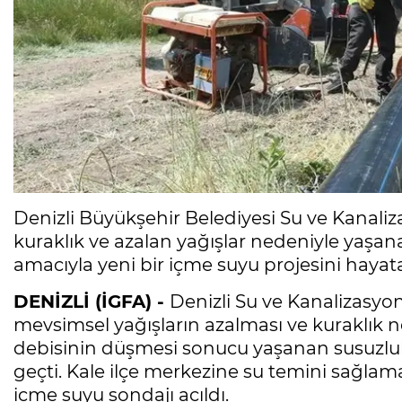
Denizli Büyükşehir Belediyesi Su ve Kanaliza
kuraklık ve azalan yağışlar nedeniyle yaşan
amacıyla yeni bir içme suyu projesini hayata
DENİZLİ (İGFA) -
Denizli Su ve Kanalizasyo
mevsimsel yağışların azalması ve kuraklık 
debisinin düşmesi sonucu yaşanan susuzl
geçti. Kale ilçe merkezine su temini sağlama
içme suyu sondajı açıldı.