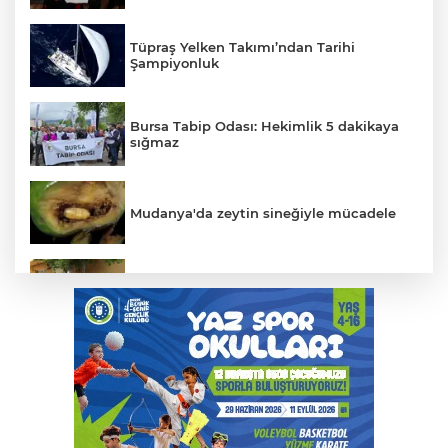
Tüpraş Yelken Takımı’ndan Tarihi
Şampiyonluk
Bursa Tabip Odası: Hekimlik 5 dakikaya
sığmaz
Mudanya'da zeytin sineğiyle mücadele
Bursa Osmangazi’nin nabzını
Küplüpınar'da tuttu
252 Genç Yetenek Kariyerlerine İlk Adımı
Turkcell’de Attı
Çitlekçi Halka Arz Oluyor