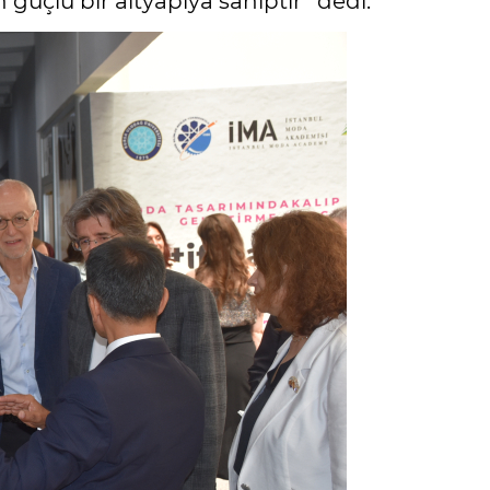
 güçlü bir altyapıya sahiptir” dedi.