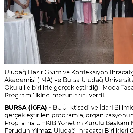
Uludağ Hazır Giyim ve Konfeksiyon İhracatçı
Akademisi (İMA) ve Bursa Uludağ Üniversite
Okulu ile birlikte gerçekleştirdiği ‘Moda Ta
Programı’ ikinci mezunlarını verdi.
BURSA (İGFA) -
BUÜ İktisadi ve İdari Bilim
gerçekleştirilen programla, organizasyonun ik
Programa UHKİB Yönetim Kurulu Başkanı Nü
Ferudun Yılmaz, Uludağ İhracatçı Birlikleri