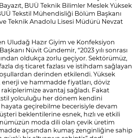
ayazıt, BUÜ Teknik Bilimler Meslek Yüksek
UÜ Tekstil Mühendisliği Bölüm Başkanı
i ve Teknik Anadolu Lisesi Müdürü Nevzat
en Uludağ Hazır Giyim ve Konfeksiyon
 Başkanı Nüvit Gündemir, “2023 yılı sonrası
sından oldukça zorlu geçiyor. Sektörümüz,
azla dış ticaret fazlası ve istihdam sağlayan
koşullardan derinden etkilendi. Yüksek
ik enerji ve hammadde fiyatları, döviz
 rakiplerimize avantaj sağladı. Fakat
kstil yolculuğu her dönem kendini
ni hayata geçirebilme becerisiyle devam
şteri beklentilerine esnek, hızlı ve etkili
ünümüzün moda dili olan çevik üretim
mmadde açısından kumaş zenginliğine sahip