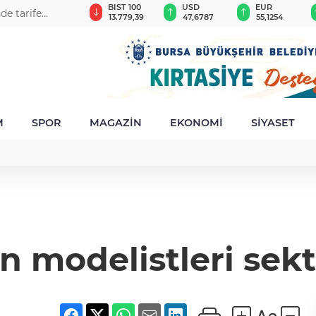
GAU/TRY
BIST 100
USD
EUR
de tarife
6.660,55
13.779,39
47,6787
55,1254
M
SPOR
MAGAZİN
EKONOMİ
SİYASET
n modelistleri sekt