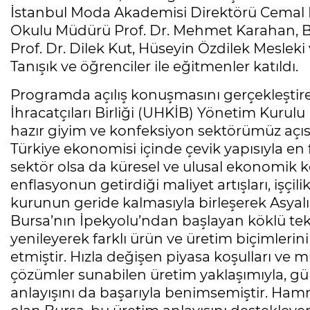
İstanbul Moda Akademisi Direktörü Cemal B
Okulu Müdürü Prof. Dr. Mehmet Karahan, B
Prof. Dr. Dilek Kut, Hüseyin Özdilek Meslek
Tanışık ve öğrenciler ile eğitmenler katıldı.
Programda açılış konuşmasını gerçekleştir
İhracatçıları Birliği (UHKİB) Yönetim Kurulu
hazır giyim ve konfeksiyon sektörümüz açı
Türkiye ekonomisi içinde çevik yapısıyla en f
sektör olsa da küresel ve ulusal ekonomik 
enflasyonun getirdiği maliyet artışları, işçil
kurunun geride kalmasıyla birleşerek Asyalı
Bursa’nın İpekyolu’ndan başlayan köklü te
yenileyerek farklı ürün ve üretim biçimleri
etmiştir. Hızla değişen piyasa koşulları ve mü
çözümler sunabilen üretim yaklaşımıyla, g
anlayışını da başarıyla benimsemiştir. Ha