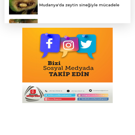
Mudanya'da zeytin sineğiyle mücadele
Bursa Osmangazi’nin nabzını
Küplüpınar'da tuttu
Nissan Qashqai e-POWER’den Guinness
Dünya Rekoru: Tek Depoyla 1980 km
Emirates ve Arsenal'in Uzun Soluklu
Ortaklığı 2033'e Kadar Uzadı
Çitlekçi Halka Arz Oluyor