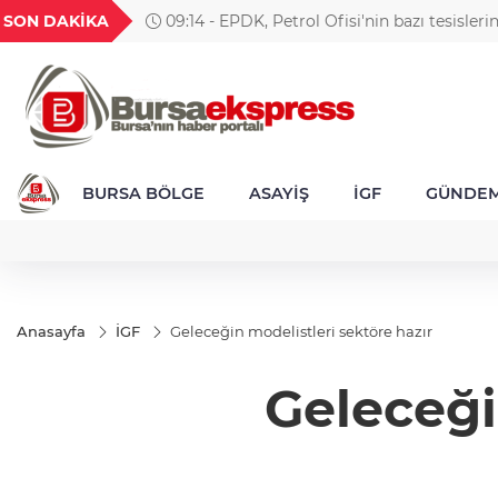
GEL
TND
BGN
VND
SON DAKİKA
09:14 - EPDK, Petrol Ofisi'nin bazı tesislerin
49
18,2677
16,3788
27,9743
0,0018
değişikliğine gitti
BURSA BÖLGE
ASAYİŞ
İGF
GÜNDE
Anasayfa
İGF
Geleceğin modelistleri sektöre hazır
Geleceği