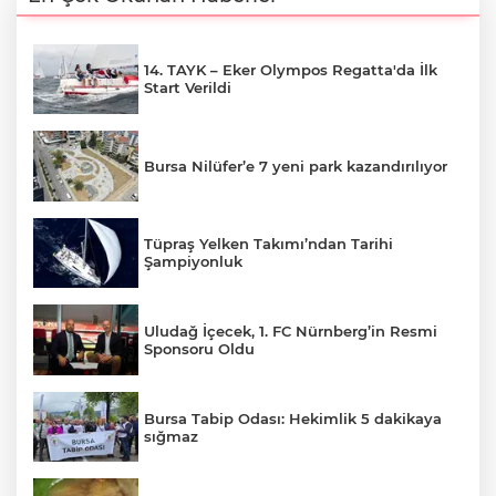
14. TAYK – Eker Olympos Regatta'da İlk
Start Verildi
Bursa Nilüfer’e 7 yeni park kazandırılıyor
Tüpraş Yelken Takımı’ndan Tarihi
Şampiyonluk
Uludağ İçecek, 1. FC Nürnberg’in Resmi
Sponsoru Oldu
Bursa Tabip Odası: Hekimlik 5 dakikaya
sığmaz