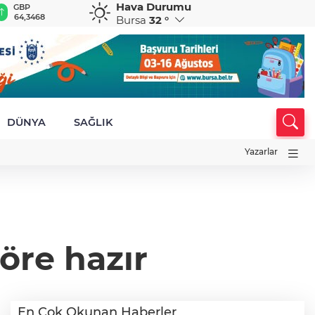
Hava Durumu
GBP
CHF
CAD
RUB
A
64,3468
59,0083
34,1883
0,5822
1
Bursa
32 °
DÜNYA
SAĞLIK
Yazarlar
öre hazır
En Çok Okunan Haberler