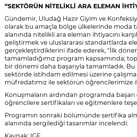
“SEKTÖRÜN NİTELİKLİ ARA ELEMAN İHTİ
Gündemir, Uludağ Hazır Giyim ve Konfeksiyo
olarak bu amaçla bölge ülkelerinde moda ta
alanında nitelikli ara eleman ihtiyacını karşıl
geliştirmek ve uluslararası standartlarda 
gerçekleştirdiklerini ifade ederek, “İlk döne
tamamladığımız program kapsamında; toplam
bir dönemi daha başarıyla tamamladık. Bu k
sektörde istihdam edilmesi üzerine çalışmal
müfredatımız ile sektörün öğrencilerimize i
Konuşmaların ardından programda başarı el
öğrencilere sertifikaları ve eğitmenlere teşe
Programın sonraki bölümünde sertifika al
alanında sergilediği tasarımlar incelendi.
Kaynak: IGF