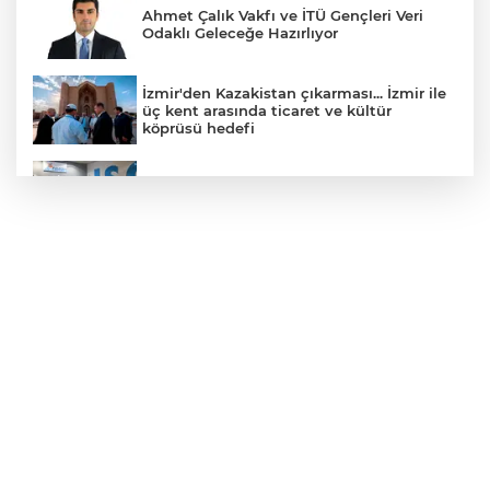
Ahmet Çalık Vakfı ve İTÜ Gençleri Veri
Odaklı Geleceğe Hazırlıyor
İzmir'den Kazakistan çıkarması... İzmir ile
üç kent arasında ticaret ve kültür
köprüsü hedefi
ISG’nin Terminal Memurlarından Can
Kurtaran Hamle
Emniyet'ten UYUMA çağrısı
Dünyanın Dört Bir Yanından Öğrencileri
Buluşturan “Bilgi Buzkıranı” Seferi
Başladı
Manisa'da Akpınar Mesire Alanı hizmete
açılıyor