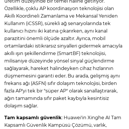
üretim düzeyinde bir temel haline getiriyor.
Özellikle, çoklu AP koordinasyon teknolojisi olan
Akıllı Koordineli Zamanlama ve Mekansal Yeniden
Kullanım (iCSSR), sürekli ağ senaryolarında tek
kullanıcı hızını iki katına çıkarırken, aynı kanal
parazitini önemli ölçüde azaltır. Ayrıca, mobil
ortamlardaki istikrarsız sinyalleri gidermek amacıyla
akıllı ışın şekillendirme (SmartBF) teknolojisi,
milisaniye düzeyinde yönsel sinyal güçlendirme
sağlayarak, hareket halindeyken cihaz hızlarının
düşmemesini garanti eder. Bu arada, gelişmiş aynı
frekans ağı (ASFN) sıfır dolaşım teknolojisi, birden
fazla AP'yi tek bir "süper AP" olarak sanallaştırarak,
ağın tamamında sıfır paket kaybıyla kesintisiz
dolaşım sağlar.
Tam kapsamlı güvenlik
: Huawei'in Xinghe AI Tam
Kapsamlı Güvenlik Kampüsü Çözümü, varlık,