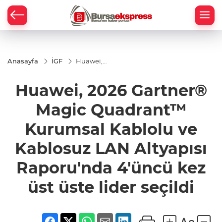
Anasayfa
İGF
Huawei,
2026
Gartner®
Huawei, 2026 Gartner®
Magic
Quadrant™
Kurumsal
Magic Quadrant™
Kablolu ve
Kablosuz
Kurumsal Kablolu ve
LAN
Altyapısı
Raporu'nda
Kablosuz LAN Altyapısı
4'üncü kez
üst üste
Raporu'nda 4'üncü kez
lider seçildi
üst üste lider seçildi