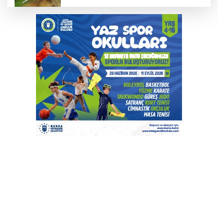
Mudanya'da zeytin sineğiyle mücadele
Cumhurbaşkanı Erdoğan, Suudi
Arabistan yolcusu
405 Günde Geliştirilen Süper Otomobil:
Audi Nuvolari
Bursa Osmangazi’nin nabzını
Küplüpınar'da tuttu