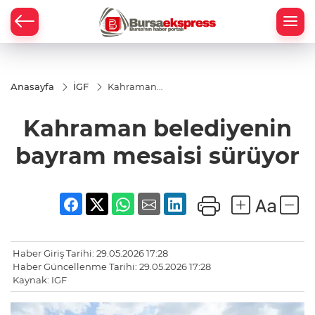
Anasayfa
İGF
Kahraman
belediyenin
bayram
Kahraman belediyenin
mesaisi
sürüyor
bayram mesaisi sürüyor
Haber Giriş Tarihi: 29.05.2026 17:28
Haber Güncellenme Tarihi: 29.05.2026 17:28
Kaynak: IGF