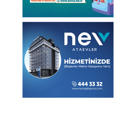
Bursa Osmangazi’nin nabzını
Küplüpınar'da tuttu