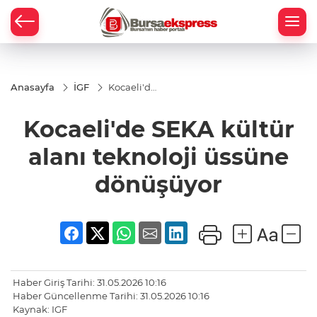
Anasayfa
İGF
Kocaeli'de
SEKA
kültür
Kocaeli'de SEKA kültür
alanı
teknoloji
üssüne
alanı teknoloji üssüne
dönüşüyor
dönüşüyor
Haber Giriş Tarihi: 31.05.2026 10:16
Haber Güncellenme Tarihi: 31.05.2026 10:16
Kaynak: IGF