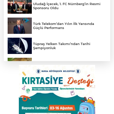
Uludağ İçecek, 1. FC Nürnberg’in Resmi
Sponsoru Oldu
Türk Telekom’dan Yılın İlk Yarısında
Güçlü Performans
Tüpraş Yelken Takımı’ndan Tarihi
Şampiyonluk
Mudanya'da zeytin sineğiyle mücadele
Cumhurbaşkanı Erdoğan, Suudi
Arabistan yolcusu
405 Günde Geliştirilen Süper Otomobil:
Audi Nuvolari