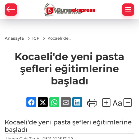
Anasayfa
İGF
Kocaeli'de
yeni pasta
şefleri
Kocaeli'de yeni pasta
eğitimlerine
başladı
şefleri eğitimlerine
başladı
Kocaeli'de yeni pasta şefleri eğitimlerine
başladı
Haber Giriş Tarihi: 05.11.2025 17:08