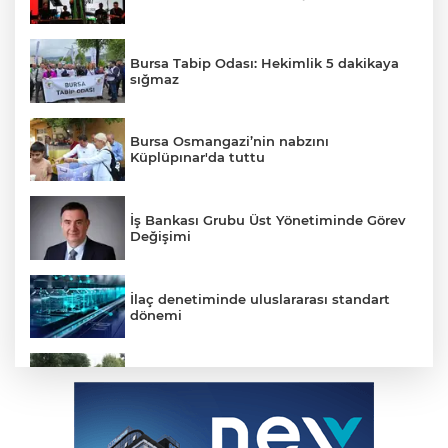
Bursa Tabip Odası: Hekimlik 5 dakikaya
sığmaz
Bursa Osmangazi’nin nabzını
Küplüpınar'da tuttu
İş Bankası Grubu Üst Yönetiminde Görev
Değişimi
İlaç denetiminde uluslararası standart
dönemi
Sağlıklı Yaşam Programı Vatandaşları Bu
Hafta da Sporla Buluşturdu
Cevdet Yılmaz: Mekke Ortak Savunma