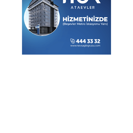
Anlaşması bölgesel güvenliğe katkı
sağlayacak
İzmit'te 3 Çınar Çocuk Evi için kura
çekimi gerçekleştirildi
Malatya'da Uluslararası Beydağı Dağ
Bisikleti Yarışı Kortejle Başladı