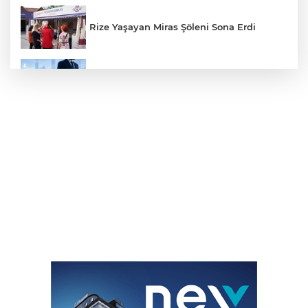
Rize Yaşayan Miras Şöleni Sona Erdi
KYB Radar ile Saniyeler İçinde Kredi ve
Risk Analizi
Gemlik’te Otokros Heyecanı Zirve Yaptı
MSB duyurdu... Uzman Erbaş
başvurularında süre uzatıldı
Kandıra’da 12 Ağustos Uluslararası
Gençlik Günü Coşkusu Yaşanacak