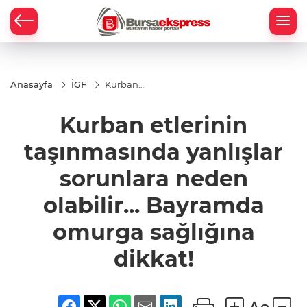
Anasayfa
İGF
Kurban
etlerinin
taşınmasında
Kurban etlerinin
yanlışlar
sorunlara
neden
taşınmasında yanlışlar
olabilir...
Bayramda
sorunlara neden
omurga
sağlığına
dikkat!
olabilir... Bayramda
omurga sağlığına
dikkat!