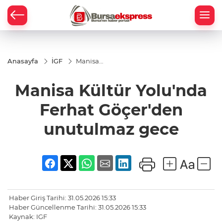
Anasayfa
İGF
Manisa
Kültür
Yolu'nda
Manisa Kültür Yolu'nda
Ferhat
Göçer'den
unutulmaz
Ferhat Göçer'den
gece
unutulmaz gece
Haber Giriş Tarihi: 31.05.2026 15:33
Haber Güncellenme Tarihi: 31.05.2026 15:33
Kaynak: IGF