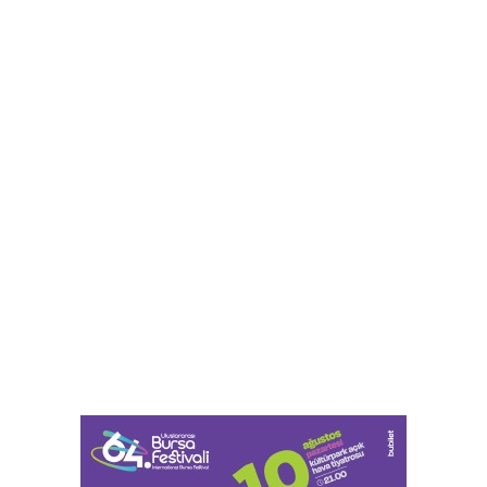
Ganita Akşamları’nda büyük coşku
Bursa Büyükşehir Harmancık’ta da yolları
yeniliyor