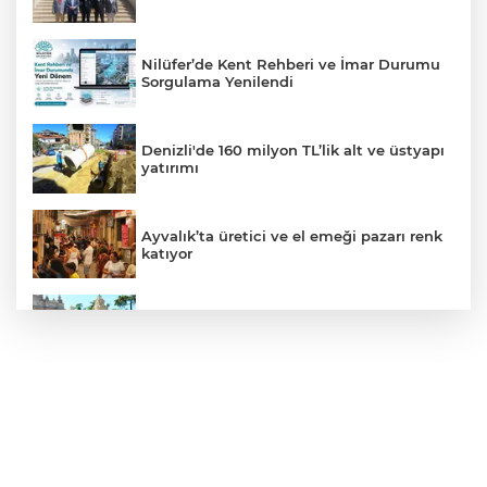
Nilüfer’de Kent Rehberi ve İmar Durumu
Sorgulama Yenilendi
Denizli'de 160 milyon TL’lik alt ve üstyapı
yatırımı
Ayvalık’ta üretici ve el emeği pazarı renk
katıyor
Şampiyonlar, İETT ile İstanbul’da
Akustik sahne yaz akşamlarına ritim
katıyor