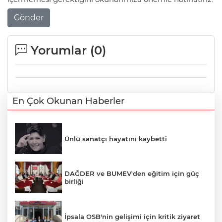
Gönder
Yorumlar (
0
)
En Çok Okunan Haberler
Ünlü sanatçı hayatını kaybetti
DAĞDER ve BUMEV'den eğitim için güç
birliği
İpsala OSB'nin gelişimi için kritik ziyaret