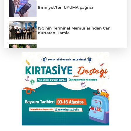
Emniyet'ten UYUMA çağrısı
ISG’nin Terminal Memurlarından Can
Kurtaran Hamle
İçişleri Bakanı Çiftçi'den YÖK ziyareti
CHP'de kongre hazırlıkları hızlandı... 8 ile
daha yeni il başkanı atandı
Kandıra Belediyesi’nden Üreticiye Destek
Manisa'da Akpınar Mesire Alanı hizmete
açılıyor