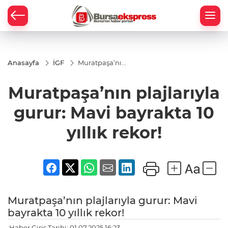
Anasayfa
İGF
Muratpaşa’nın
plajlarıyla
gurur: Mavi
Muratpaşa’nın plajlarıyla
bayrakta 10
yıllık rekor!
gurur: Mavi bayrakta 10
yıllık rekor!
Muratpaşa’nın plajlarıyla gurur: Mavi
bayrakta 10 yıllık rekor!
Haber Giriş Tarihi: 01.07.2025 16:23