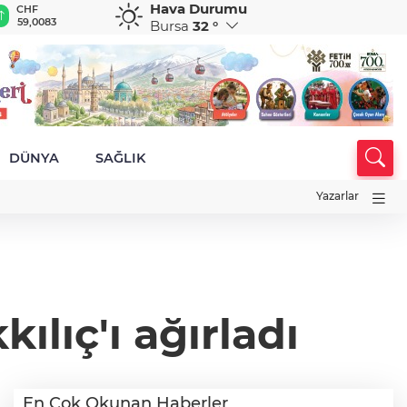
Hava Durumu
CHF
CAD
RUB
AED
A
59,0083
34,1883
0,5822
12,9805
3
Bursa
32 °
DÜNYA
SAĞLIK
Yazarlar
ıç'ı ağırladı
En Çok Okunan Haberler