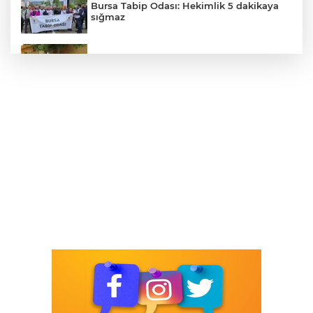
Bursa Tabip Odası: Hekimlik 5 dakikaya
sığmaz
Bursa Osmangazi’nin nabzını
Küplüpınar'da tuttu
Nissan Qashqai e-POWER’den Guinness
Dünya Rekoru: Tek Depoyla 1980 km
Emirates ve Arsenal'in Uzun Soluklu
Ortaklığı 2033'e Kadar Uzadı
AJet'in Direkt Uçuşlarıyla Ankara Rus
Turizm Pazarında Tanıtılacak