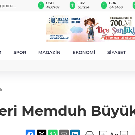
BIST 100
USD
EUR
GBP
gınına
13.779,39
47,6787
55,1254
64,3468
M
SPOR
MAGAZİN
EKONOMİ
SİYASET
ı
ri Memduh Büyükkıl