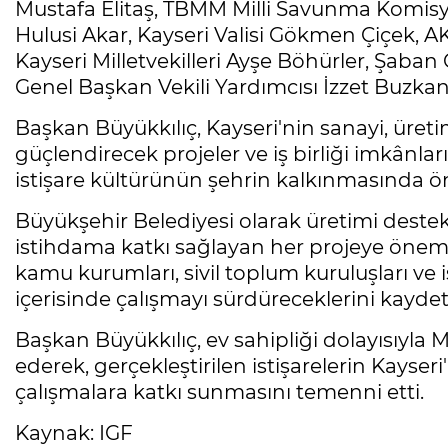
Mustafa Elitaş, TBMM Milli Savunma Komisyo
Hulusi Akar, Kayseri Valisi Gökmen Çiçek, A
Kayseri Milletvekilleri Ayşe Böhürler, Şaban
Genel Başkan Vekili Yardımcısı İzzet Buzkan v
Başkan Büyükkılıç, Kayseri'nin sanayi, üret
güçlendirecek projeler ve iş birliği imkânların
istişare kültürünün şehrin kalkınmasında önem
Büyükşehir Belediyesi olarak üretimi destek
istihdama katkı sağlayan her projeye önem v
kamu kurumları, sivil toplum kuruluşları ve
içerisinde çalışmayı sürdüreceklerini kaydett
Başkan Büyükkılıç, ev sahipliği dolayısıyl
ederek, gerçekleştirilen istişarelerin Kayse
çalışmalara katkı sunmasını temenni etti.
Kaynak: IGF