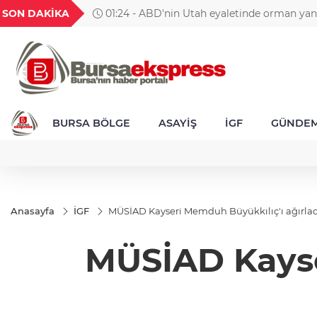
TND
BGN
VND
GAU/TRY
SON DAKİKA
01:24 - ABD'nin Utah eyaletinde orman yan
677
16,3788
27,9743
0,0018
6.660,55
müdahale eden helikopter düştü
BURSA BÖLGE
ASAYİŞ
İGF
GÜNDE
Anasayfa
İGF
MÜSİAD Kayseri Memduh Büyükkılıç'ı ağırlad
MÜSİAD Kayse