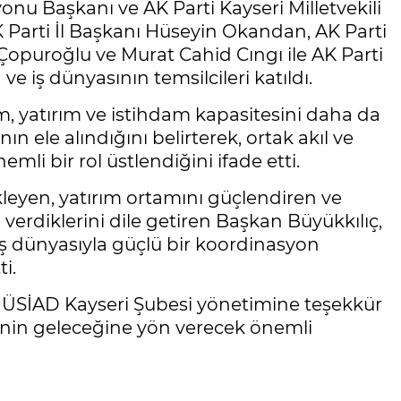
nu Başkanı ve AK Parti Kayseri Milletvekili
K Parti İl Başkanı Hüseyin Okandan, AK Parti
 Çopuroğlu ve Murat Cahid Cıngı ile AK Parti
e iş dünyasının temsilcileri katıldı.
im, yatırım ve istihdam kapasitesini daha da
ın ele alındığını belirterek, ortak akıl ve
li bir rol üstlendiğini ifade etti.
leyen, yatırım ortamını güçlendiren ve
erdiklerini dile getiren Başkan Büyükkılıç,
 iş dünyasıyla güçlü bir koordinasyon
i.
a MÜSİAD Kayseri Şubesi yönetimine teşekkür
ri'nin geleceğine yön verecek önemli