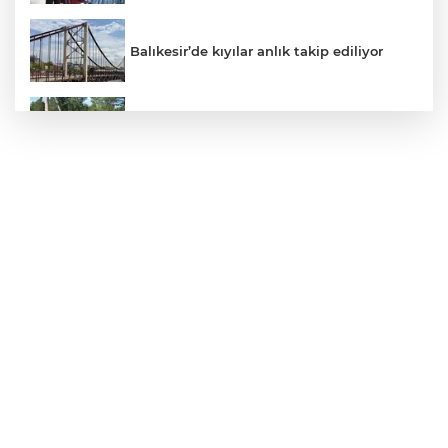
Balıkesir’de kıyılar anlık takip ediliyor
Eskişehir'de kırsal mahallelere yeni su
depoları
Osman Gazi platformu Eylül'de göreve
başlayacak... Gabar’da günlük petrol
üretimi 83 bin 200 varile ulaştı
Muharrem İnce’den Nâzım Hikmet
göndermeli paylaşım: Vatan hainliğine
devam ediyor hâlâ
BTSO Başkanı Burkay, 2030 vizyonunu
62. Meslek Komitesi ile değerlendirdi