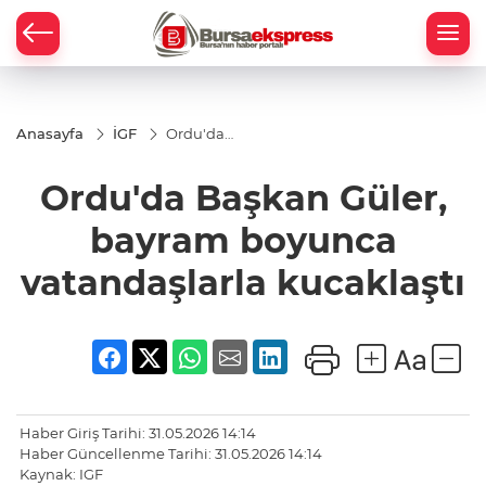
Anasayfa
İGF
Ordu'da
Başkan
Güler,
Ordu'da Başkan Güler,
bayram
boyunca
vatandaşlarla
bayram boyunca
kucaklaştı
vatandaşlarla kucaklaştı
Haber Giriş Tarihi: 31.05.2026 14:14
Haber Güncellenme Tarihi: 31.05.2026 14:14
Kaynak: IGF