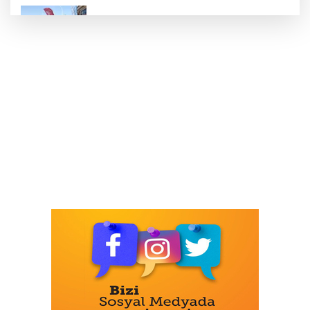
Nilüfer’de kaldırımlar temizlendi
Koç Holding Yılın İlk 6 Ayında 1,7 Milyar
Dolar Kombine Yatırım Yaptı
Kayseri Büyükşehir gökyüzü tutkunlarını
Erciyes'te buluşturacak
MGK bugün toplanıyor... Gündem
'Terörsüz Türkiye'