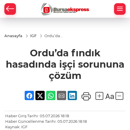
Anasayfa
İGF
Ordu’da
fındık
hasadında
Ordu’da fındık
işçi
sorununa
çözüm
hasadında işçi sorununa
çözüm
Haber Giriş Tarihi: 05.07.2026 18:18
Haber Güncellenme Tarihi: 05.07.2026 18:18
Kaynak: IGF