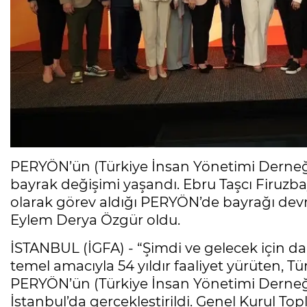
PERYÖN’ün (Türkiye İnsan Yönetimi Derneği
bayrak değişimi yaşandı. Ebru Taşcı Firuzba
olarak görev aldığı PERYÖN’de bayrağı devr
Eylem Derya Özgür oldu.
İSTANBUL (İGFA) - “Şimdi ve gelecek için dah
temel amacıyla 54 yıldır faaliyet yürüten, T
PERYÖN’ün (Türkiye İnsan Yönetimi Derneği
İstanbul’da gerçekleştirildi. Genel Kurul T