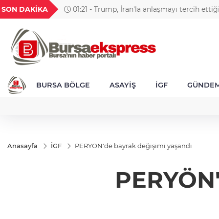
GEL
TND
BGN
VND
SON DAKİKA
01:21 - Trump, İran'la anlaşmayı tercih ettiğ
54
18,1955
16,2449
28,0626
0,0018
askeri saldırının hala bir seçenek olduğunu bel
BURSA BÖLGE
ASAYİŞ
İGF
GÜNDE
Anasayfa
İGF
PERYÖN'de bayrak değişimi yaşandı
PERYÖN'd