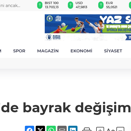
GAU/TRY
BIST 100
USD
EUR
ini ancak
6.527,28
13.703,13
47,5813
55,0521
irtti
M
SPOR
MAGAZİN
EKONOMİ
SİYASET
e bayrak değişim