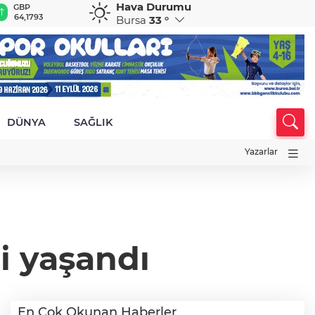
Hava Durumu
GBP
CHF
CAD
RUB
A
64,1793
58,9242
33,9478
0,5839
1
Bursa
33 °
DÜNYA
SAĞLIK
Yazarlar
i yaşandı
En Çok Okunan Haberler