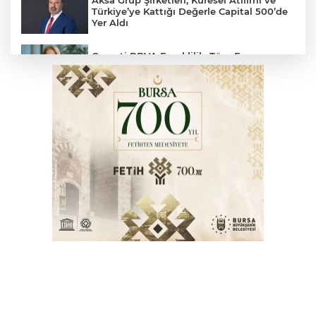
Aksa Grup Şirketleri, Küresel Atılımı ve
Türkiye’ye Kattığı Değerle Capital 500’de
Yer Aldı
Garanti BBVA Emeklilik, Tüm Fon
Yönetim Hizmetlerini Garanti BBVA
Mobil'e Taşıdı
Ahmet Çalık Vakfı ve İTÜ Gençleri Veri
Odaklı Geleceğe Hazırlıyor
Cumhurbaşkanı Erdoğan’dan 'Terörsüz
Türkiye' mesajı
53 Milyar Dolarlık Küresel Parfüm
Pazarında 30 Milyon TL Ek Yatırım