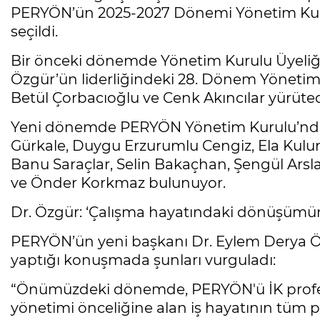
PERYÖN’ün 2025-2027 Dönemi Yönetim Kuru
seçildi.
Bir önceki dönemde Yönetim Kurulu Üyeliği
Özgür’ün liderliğindeki 28. Dönem Yönetim
Betül Çorbacıoğlu ve Cenk Akıncılar yürütec
Yeni dönemde PERYÖN Yönetim Kurulu’nda y
Gürkale, Duygu Erzurumlu Cengiz, Ela Kulunya
Banu Saraçlar, Selin Bakaçhan, Şengül Arsl
ve Önder Korkmaz bulunuyor.
Dr. Özgür: ‘Çalışma hayatındaki dönüşümün
PERYÖN’ün yeni başkanı Dr. Eylem Derya Öz
yaptığı konuşmada şunları vurguladı:
“Önümüzdeki dönemde, PERYÖN'ü İK profesyo
yönetimi önceliğine alan iş hayatının tüm p