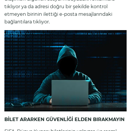
tıklıyor ya da adresi doğru bir şekilde kontrol
etmeyen birinin ilettiği e-posta mesajlarındaki
bağlantılara tıklıyor.
B
İLET ARARKEN GÜVENLİĞİ ELDEN BIRAKMAYIN