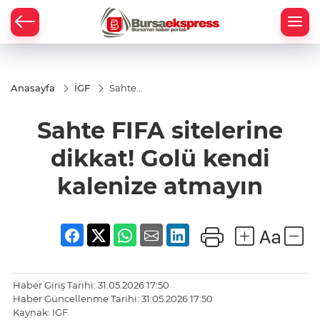
Anasayfa
İGF
Sahte
FIFA
sitelerine
Sahte FIFA sitelerine
dikkat!
Golü
kendi
dikkat! Golü kendi
kalenize
atmayın
kalenize atmayın
Haber Giriş Tarihi: 31.05.2026 17:50
Haber Güncellenme Tarihi: 31.05.2026 17:50
Kaynak: IGF