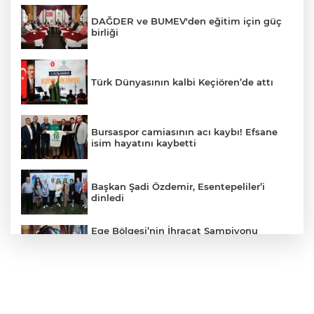
DAĞDER ve BUMEV'den eğitim için güç
birliği
Türk Dünyasının kalbi Keçiören’de attı
Bursaspor camiasının acı kaybı! Efsane
isim hayatını kaybetti
Başkan Şadi Özdemir, Esentepeliler’i
dinledi
Ege Bölgesi’nin İhracat Şampiyonu
Demir Ve Demirdışı Metaller Sektörü
İhracat Şampiyonları Listesinde 28
Firmayla Yerini Aldı
Yelkencilerin Zorlu Mücadelesi Nefesleri
Kesti