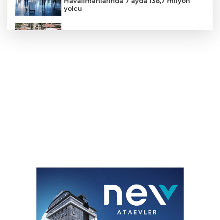
Havalimanlarında 7 ayda 138,7 milyon
yolcu
Aydın Kuyucak’ta ulaşım yatırımı
İzmitli mahalle muhtarları Sarısu Gençlik
Kampı’nda ağırlandı
Bursa'da rahvan atları şampiyonluğa
koştu
J70 Türkiye Turu 3. ayakta Team
Nautique Yachting şampiyonluğu elde
etti