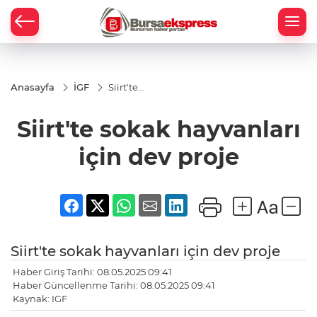
Anasayfa
İGF
Siirt'te
sokak
hayvanları
Siirt'te sokak hayvanları
için dev
proje
için dev proje
Siirt'te sokak hayvanları için dev proje
Haber Giriş Tarihi: 08.05.2025 09:41
Haber Güncellenme Tarihi: 08.05.2025 09:41
Kaynak: IGF