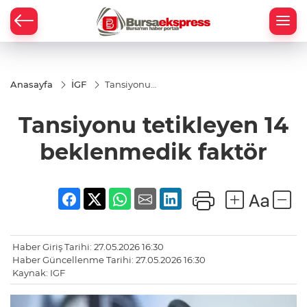
Anasayfa
İGF
Tansiyonu
tetikleyen 14
beklenmedik
Tansiyonu tetikleyen 14
faktör
beklenmedik faktör
Haber Giriş Tarihi: 27.05.2026 16:30
Haber Güncellenme Tarihi: 27.05.2026 16:30
Kaynak: IGF