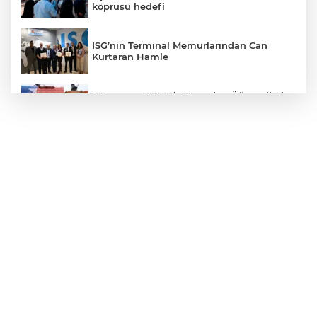
köprüsü hedefi
ISG’nin Terminal Memurlarından Can
Kurtaran Hamle
Dünyanın Dört Bir Yanından Öğrencileri
Buluşturan “Bilgi Buzkıranı” Seferi
Başladı
Emniyet'ten UYUMA çağrısı
Dokuz Eylül nitelikli hekim kadrosunu
güçlendirdi
İçişleri Bakanı Çiftçi'den YÖK ziyareti