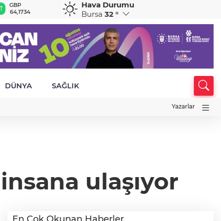
Hava Durumu
GBP
CHF
CAD
RUB
A
64,1734
58,5626
33,9091
0,5828
1
Bursa
32 °
DÜNYA
SAĞLIK
Yazarlar
 insana ulaşıyor
En Çok Okunan Haberler