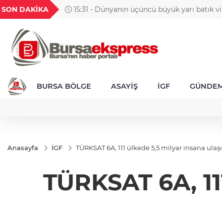
GEL
TND
BGN
VND
SON DAKİKA
15:31 - Dünyanın üçüncü büyük yarı batık v
20
18,1981
16,2306
28,0626
0,0018
İstanbul Boğazı'ndan geçti
BURSA BÖLGE
ASAYİŞ
İGF
GÜNDE
Anasayfa
İGF
TÜRKSAT 6A, 111 ülkede 5,5 milyar insana ulaş
TÜRKSAT 6A, 111