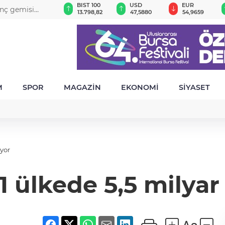
GAU/TRY
BIST 100
USD
EUR
inç gemisi
6.512,74
13.798,82
47,5880
54,9659
M
SPOR
MAGAZİN
EKONOMİ
SİYASET
ıyor
 ülkede 5,5 milyar