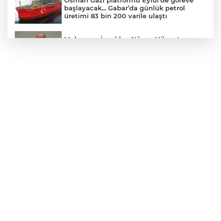
Osman Gazi platformu Eylül'de göreve
başlayacak... Gabar’da günlük petrol
üretimi 83 bin 200 varile ulaştı
Muharrem İnce’den Nâzım Hikmet
göndermeli paylaşım: Vatan hainliğine
devam ediyor hâlâ
Balıkesir’de kıyılar anlık takip ediliyor
Eskişehir'de kırsal mahallelere yeni su
depoları
Denizli’den Adıyaman’a kardeşlik
köprüsü kuruldu