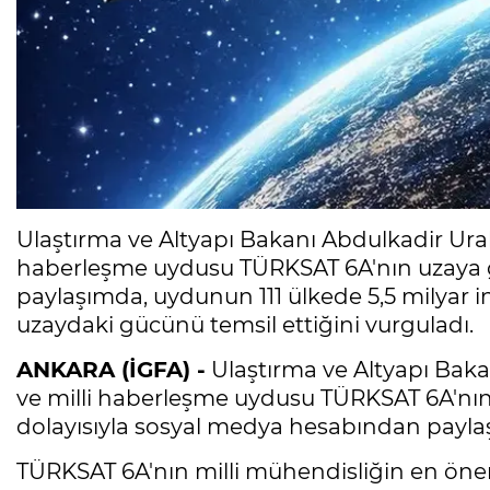
Ulaştırma ve Altyapı Bakanı Abdulkadir Uraloğ
haberleşme uydusu TÜRKSAT 6A'nın uzaya gönd
paylaşımda, uydunun 111 ülkede 5,5 milyar 
uzaydaki gücünü temsil ettiğini vurguladı.
ANKARA (İGFA) -
Ulaştırma ve Altyapı Bakan
ve milli haberleşme uydusu TÜRKSAT 6A'nın u
dolayısıyla sosyal medya hesabından paylaş
TÜRKSAT 6A'nın milli mühendisliğin en önem