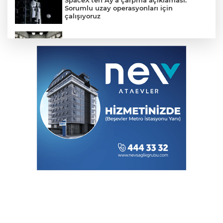
SpaceX'ten Ay'a çarpma açıklaması:
Sorumlu uzay operasyonları için
çalışıyoruz
MGK bugün toplanıyor... Gündem
'Terörsüz Türkiye'
Kayseri Büyükşehir gökyüzü tutkunlarını
Erciyes'te buluşturacak
Bilişim 500'de 39 Milyar Dolarlık Dev
Hacim
Kalyon İnşaat, Abu Dabi ile Dubai
Arasındaki Seyahat Süresini 30 Dakikaya
İndiriyor