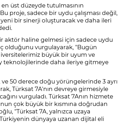
ın en üst düzeyde tutulmasının
Bu proje, sadece bir uydu çalışması değil,
 yeni bir sinerji oluşturacak ve daha ileri
dedi.
ir aktör haline gelmesi için sadece uydu
iyaç olduğunu vurgulayarak, "Bugün
iversitelerimiz büyük bir uyum ve
y teknolojilerinde daha ileriye gitmeye
42 ve 50 derece doğu yörüngelerinde 3 ayrı
k, Türksat 7A'nın devreye girmesiyle
cağını vurguladı. Türksat 7Anın hizmete
usunun çok büyük bir kısmına doğrudan
ğlu, "Türksat 7A, yalnızca uzaya
ürkiyenin dünyaya uzanan dijital eli