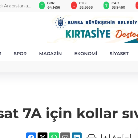
EUR
GBP
CHF
CAD
i Arabistan'a
54,9537
64,1456
58,5668
33,9460
M
SPOR
MAGAZİN
EKONOMİ
SİYASET
at 7A için kollar s