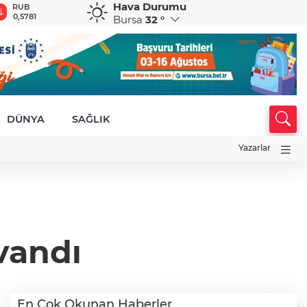
Hava Durumu
RUB
AED
AUD
DKK
S
0,5781
12,9551
33,4574
7,3335
5
Bursa
32 °
DÜNYA
SAĞLIK
Yazarlar
ıvandı
En Çok Okunan Haberler