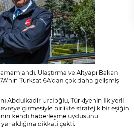
r tamamlandı. Ulaştırma ve Altyapı Bakanı
 7A'nın Türksat 6A'dan çok daha gelişmiş
ı Abdulkadir Uraloğlu, Türkiyenin ilk yerli
reye girmesiyle birlikte stratejik bir eşiğin
iyenin kendi haberleşme uydusunu
yer aldığına dikkati çekti.