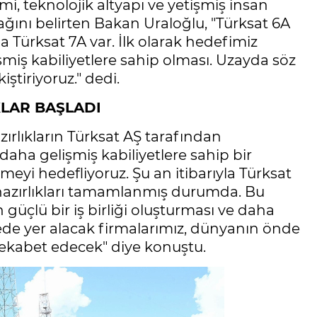
mi, teknolojik altyapı ve yetişmiş insan
ağını belirten Bakan Uraloğlu, "Türksat 6A
a Türksat 7A var. İlk olarak hedefimiz
şmiş kabiliyetlere sahip olması. Uzayda söz
ştiriyoruz." dedi.
KLAR BAŞLADI
zırlıkların Türksat AŞ tarafından
daha gelişmiş kabiliyetlere sahip bir
i hedefliyoruz. Şu an itibarıyla Türksat
 hazırlıkları tamamlanmış durumda. Bu
 güçlü bir iş birliği oluşturması ve daha
ojede yer alacak firmalarımız, dünyanın önde
rekabet edecek" diye konuştu.