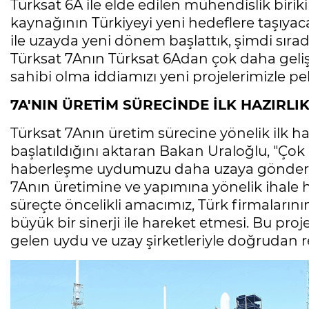
Türksat 6A ile elde edilen mühendislik biriki
kaynağının Türkiyeyi yeni hedeflere taşıyac
ile uzayda yeni dönem başlattık, şimdi sırad
Türksat 7Anın Türksat 6Adan çok daha geli
sahibi olma iddiamızı yeni projelerimizle peki
7A'NIN ÜRETİM SÜRECİNDE İLK HAZIRLI
Türksat 7Anın üretim sürecine yönelik ilk ha
başlatıldığını aktaran Bakan Uraloğlu, "Çok 
haberleşme uydumuzu daha uzaya göndermey
7Anın üretimine ve yapımına yönelik ihale
süreçte öncelikli amacımız, Türk firmalarının
büyük bir sinerji ile hareket etmesi. Bu pr
gelen uydu ve uzay şirketleriyle doğrudan 