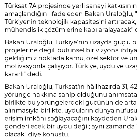
Türksat 7A projesinde yerli sanayi katkısın
amaçlandığını ifade eden Bakan Uraloğlu, "
Türkiyenin teknolojik kapasitesini artıracak,
mühendislik çözümlerine kapı aralayacak" 
Bakan Uraloğlu, Türkiye'nin uzayda güçlü b
projelerine değil, bütünsel bir vizyona iht
geldiğimiz noktada kamu, özel sektör ve ün
motivasyonla çalışıyor. Türkiye, uydu ve uza
kararlı" dedi.
Bakan Uraloğlu, Türksat'ın hâlihazırda 31, 
yörünge hakkına sahip olduğunu anımsatara
birlikte bu yörüngelerdeki gücünün de arta
alınmasıyla birlikte, uyduların dünya nüf
erişim imkânı sağlayacağını kaydeden Uralo
gönderilecek bir uydu değil; aynı zamanda T
olacak" diye konuştu.