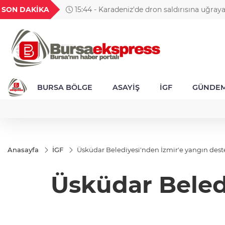
GEL
TND
BGN
VND
SON DAKİKA
15:44 - Karadeniz'de dron saldırısına uğray
49
18,2677
16,3788
27,9743
0,0018
"NADEZHDA" isimli gemi Samsun'a getirildi
BURSA BÖLGE
ASAYİŞ
İGF
GÜNDE
Anasayfa
İGF
Üsküdar Belediyesi'nden İzmir'e yangın dest
Üsküdar Beled