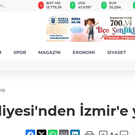
GAU/TRY
BIST 100
USD
EUR
an
6.660,55
13.779,39
47,6787
55,1254
M
SPOR
MAGAZİN
EKONOMİ
SİYASET
eği
iyesi'nden İzmir'e 