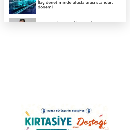
İlaç denetiminde uluslararası standart
dönemi
Cevdet Yılmaz: Mekke Ortak Savunma
Anlaşması bölgesel güvenliğe katkı
sağlayacak
Sağlıklı Yaşam Programı Vatandaşları Bu
Hafta da Sporla Buluşturdu
Didim Belediyesi Akbük'te Yol Yapım
Çalışmalarını Genişletiyor
İzmit'te 3 Çınar Çocuk Evi için kura
çekimi gerçekleştirildi