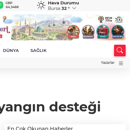
Hava Durumu
GBP
CHF
CAD
RUB
A
64,3468
59,0083
34,1883
0,5822
1
Bursa
32 °
DÜNYA
SAĞLIK
Yazarlar
yangın desteği
En Çok Okunan Haberler