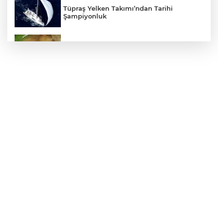
Tüpraş Yelken Takımı’ndan Tarihi
Şampiyonluk
Mudanya'da zeytin sineğiyle mücadele
Cumhurbaşkanı Erdoğan, Suudi
Arabistan yolcusu
405 Günde Geliştirilen Süper Otomobil:
Audi Nuvolari
Bursa Osmangazi’nin nabzını
Küplüpınar'da tuttu