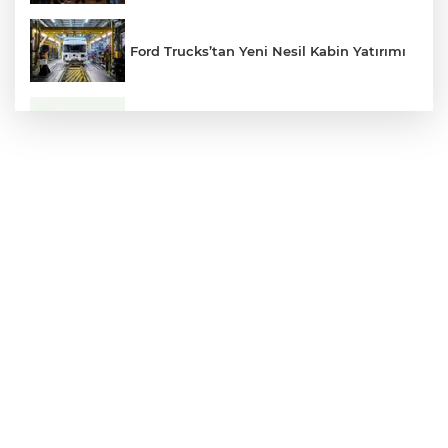
Ford Trucks’tan Yeni Nesil Kabin Yatırımı
Eczacıbaşı Peron İstanbul’un Resmi
Forma Sponsoru adidas
Yenilenen Malatya Arkeoloji Müzesi
Ziyaretçileriyle Buluştu
ATA Çiftliği’nde karabuğday hasadı
başladı
Hacamat Herkese Uygun Bir Tedavi
Değil!