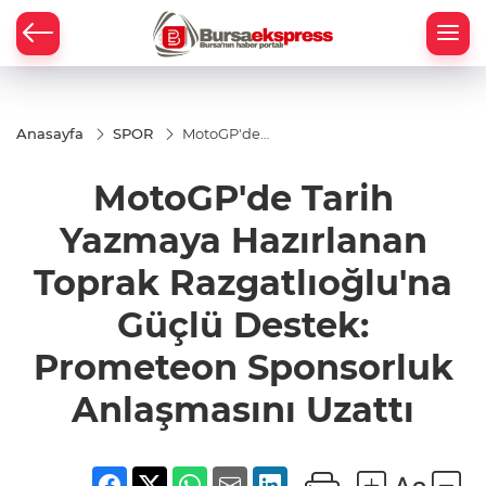
Anasayfa
SPOR
MotoGP'de
Tarih Yazmaya
Hazırlanan
MotoGP'de Tarih
Toprak
Razgatlıoğlu'na
Güçlü Destek:
Yazmaya Hazırlanan
Prometeon
Sponsorluk
Toprak Razgatlıoğlu'na
Anlaşmasını
Uzattı
Güçlü Destek:
Prometeon Sponsorluk
Anlaşmasını Uzattı