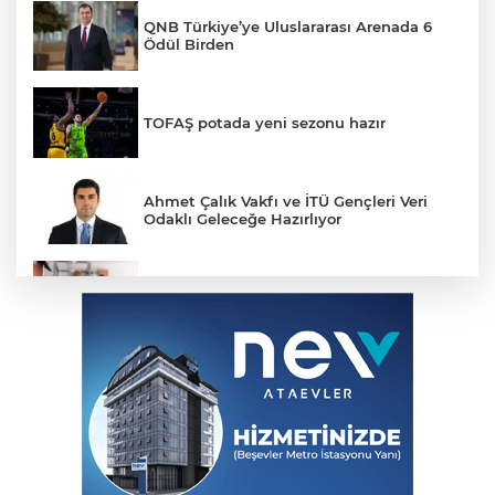
QNB Türkiye’ye Uluslararası Arenada 6
Ödül Birden
TOFAŞ potada yeni sezonu hazır
Ahmet Çalık Vakfı ve İTÜ Gençleri Veri
Odaklı Geleceğe Hazırlıyor
53 Milyar Dolarlık Küresel Parfüm
Pazarında 30 Milyon TL Ek Yatırım
Emniyet'ten UYUMA çağrısı
Türkiye Kültür Yolu ikinci kez
Malatya'dan geçecek