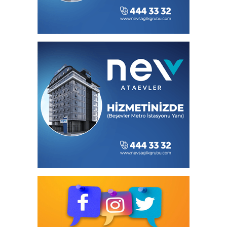
Dünyanın Dört Bir Yanından Öğrencileri
Buluşturan “Bilgi Buzkıranı” Seferi
Başladı