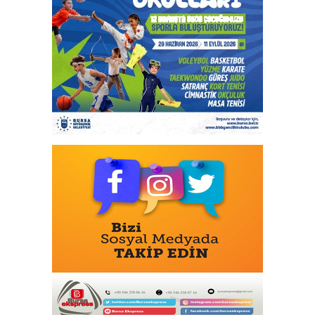
Cumhurbaşkanı Erdoğan, Suudi
Arabistan yolcusu
405 Günde Geliştirilen Süper Otomobil:
Audi Nuvolari
Bursa Osmangazi’nin nabzını
Küplüpınar'da tuttu