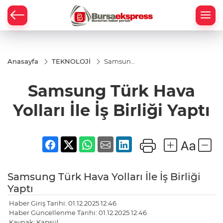
Anasayfa
TEKNOLOJİ
Samsung
Türk
Hava
Samsung Türk Hava
Yolları İle
İş Birliği
Yaptı
Yolları İle İş Birliği Yaptı
Samsung Türk Hava Yolları İle İş Birliği
Yaptı
Haber Giriş Tarihi: 01.12.2025 12:46
Haber Güncellenme Tarihi: 01.12.2025 12:46
Kaynak: Kapsül