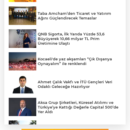
Taba Amcham’den Ticaret ve Yatırım
Ağını Güçlendirecek Temaslar
QNB Sigorta, İlk Yarıda Yüzde 53,6
Büyüyerek 10,66 milyar TL Prim
Üretimine Ulaştı
Kocaeli'de yaz akşamları “Çık Dışarıya
Oynayalım” ile renklendi
Ahmet Çalık Vakfı ve İTÜ Gençleri Veri
Odaklı Geleceğe Hazırlıyor
Aksa Grup Şirketleri, Küresel Atılımı ve
Türkiye’ye Kattığı Değerle Capital 500’de
Yer Aldı
Bursa Osmangazi’de yeşil alanlara titiz