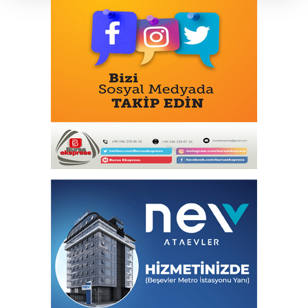
koruma
Özgür Özel ve Veli Ağbaba için fezleke
hazırlandı!
53 Milyar Dolarlık Küresel Parfüm
Pazarında 30 Milyon TL Ek Yatırım
Ankara Keçiören'de tarladan sofralara
doğal üretim