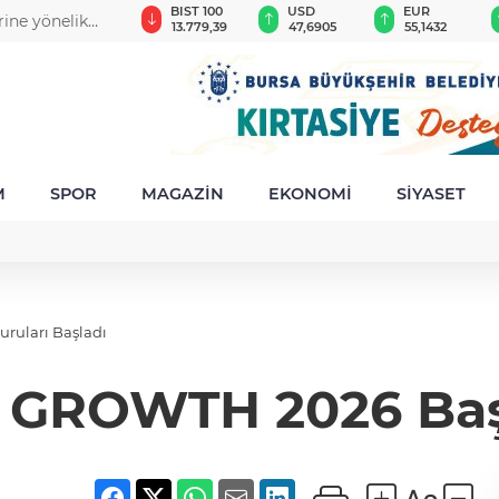
GAU/TRY
BIST 100
USD
EUR
rine yönelik
6.652,83
13.779,39
47,6905
55,1432
M
SPOR
MAGAZİN
EKONOMİ
SİYASET
uları Başladı
GROWTH 2026 Başv