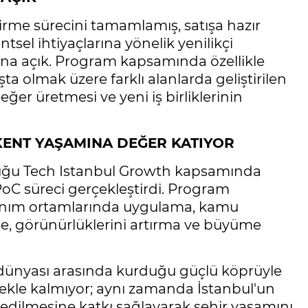
irme sürecini tamamlamış, satışa hazır
sel ihtiyaçlarına yönelik yenilikçi
rına açık. Program kapsamında özellikle
ta olmak üzere farklı alanlarda geliştirilen
er üretmesi ve yeni iş birliklerinin
KENT YAŞAMINA DEĞER KATIYOR
duğu Tech Istanbul Growth kapsamında
lı PoC süreci gerçekleştirdi. Program
llanım ortamlarında uygulama, kamu
irme, görünürlüklerini artırma ve büyüme
 dünyası arasında kurduğu güçlü köprüyle
ekle kalmıyor; aynı zamanda İstanbul'un
re edilmesine katkı sağlayarak şehir yaşamını