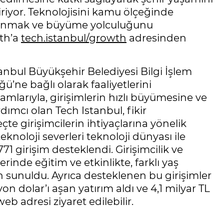
tiriyor. Teknolojisini kamu ölçeğinde
 sunmak ve büyüme yolculuğunu
wth’a
tech.istanbul/growth
adresinden
tanbul Büyükşehir Belediyesi Bilgi İşlem
ü’ne bağlı olarak faaliyetlerini
ramlarıyla, girişimlerin hızlı büyümesine ve
dımcı olan Tech Istanbul, fikir
e girişimcilerin ihtiyaçlarına yönelik
oloji severleri teknoloji dünyası ile
71 girişim desteklendi. Girişimcilik ve
inde eğitim ve etkinlikte, farklı yaş
n sunuldu. Ayrıca desteklenen bu girişimler
on dolar’ı aşan yatırım aldı ve 4,1 milyar TL
web adresi ziyaret edilebilir.