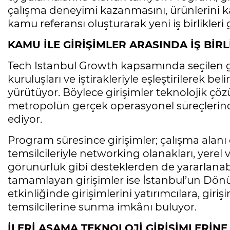
çalışma deneyimi kazanmasını, ürünlerini k
kamu referansı oluşturarak yeni iş birlikleri 
KAMU İLE GİRİŞİMLER ARASINDA İŞ BİR
Tech Istanbul Growth kapsamında seçilen giriş
kuruluşları ve iştirakleriyle eşleştirilerek be
yürütüyor. Böylece girişimler teknolojik çöz
metropolün gerçek operasyonel süreçlerin
ediyor.
Program süresince girişimler; çalışma alanı 
temsilcileriyle networking olanakları, yerel ve
görünürlük gibi desteklerden de yararlanabil
tamamlayan girişimler ise İstanbul’un Dö
etkinliğinde girişimlerini yatırımcılara, gir
temsilcilerine sunma imkânı buluyor.
İLERİ AŞAMA TEKNOLOJİ GİRİŞİMLERİNE