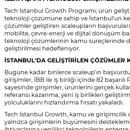
Tech Istanbul Growth Programı; ürün gelişt
teknoloji çözümüne sahip ve İstanbul'un kent
çözümler geliştiren scaleupların başvurula
mobilite, çevre-enerji ve dijital dönüşüm baş
teknoloji çözümlerinin kamu süreçlerinde değ
geliştirilmesi hedefleniyor.
İSTANBUL'DA GELİŞTİRİLEN ÇÖZÜMLER 
Bugüne kadar binlerce scaleup’ın başvur
girişimler, İBB ile iş birliği içinde 82 başarı
sayesinde girişimler, ürünlerini gerçek ku
referansı kazanma, yeni iş birlikleri gelişt
yolculuklarını hızlandırma fırsatı yakaladı.
Tech Istanbul Growth, kamu ve girişimcilik
yalnızca girişimlerin büyümesini desteklem
ihtiyaçlarına yenilikçi teknolojilerin enteg