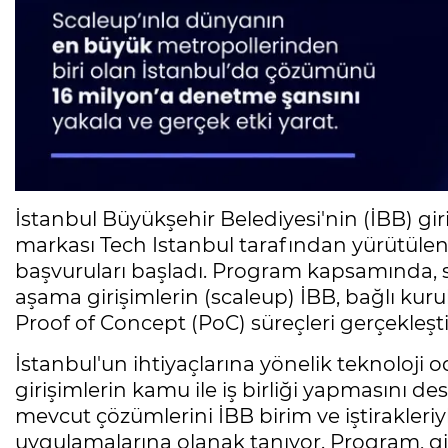
İstanbul Büyükşehir Belediyesi'nin (İBB) giri
markası Tech Istanbul tarafından yürütül
başvuruları başladı. Program kapsamında, sa
aşama girişimlerin (scaleup) İBB, bağlı kurulu
Proof of Concept (PoC) süreçleri gerçekleşt
İstanbul'un ihtiyaçlarına yönelik teknoloji 
girişimlerin kamu ile iş birliği yapmasını d
mevcut çözümlerini İBB birim ve iştirakleri
uygulamalarına olanak tanıyor. Program, g