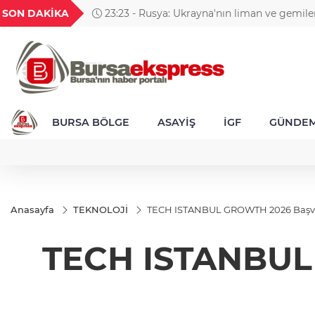
GEL
TND
BGN
VND
SON DAKİKA
23:23 - Rusya: Ukrayna'nın liman ve gemile
52
18,2722
16,3829
27,9743
0,0018
saldırıları sürdürdük
BURSA BÖLGE
ASAYİŞ
İGF
GÜNDE
Anasayfa
TEKNOLOJİ
TECH ISTANBUL GROWTH 2026 Başvur
TECH ISTANBUL 