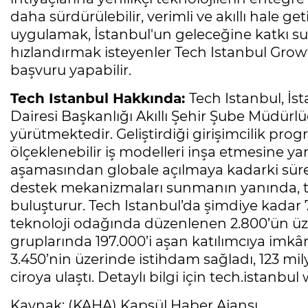
daha sürdürülebilir, verimli ve akıllı hale ge
uygulamak, İstanbul'un geleceğine katkı
hızlandırmak isteyenler Tech Istanbul Gro
başvuru yapabilir.
Tech Istanbul Hakkında:
Tech Istanbul, İs
Dairesi Başkanlığı Akıllı Şehir Şube Müdürlüğ
yürütmektedir. Geliştirdiği girişimcilik prog
ölçeklenebilir iş modelleri inşa etmesine yar
aşamasından globale açılmaya kadarki süreçt
destek mekanizmaları sunmanın yanında, tekn
buluşturur. Tech Istanbul’da şimdiye kadar 7
teknoloji odağında düzenlenen 2.800’ün üzer
gruplarında 197.000’i aşan katılımcıya imkâ
3.450’nin üzerinde istihdam sağladı, 123 mily
ciroya ulaştı. Detaylı bilgi için tech.istanbul 
Kaynak: (KAHA) Kapsül Haber Ajansı