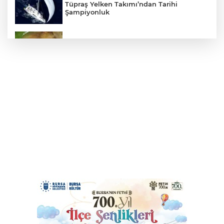
Tüpraş Yelken Takımı’ndan Tarihi
Şampiyonluk
Mudanya'da zeytin sineğiyle mücadele
Cumhurbaşkanı Erdoğan, Suudi
Arabistan yolcusu
405 Günde Geliştirilen Süper Otomobil:
Audi Nuvolari
Bursa Osmangazi’nin nabzını
Küplüpınar'da tuttu