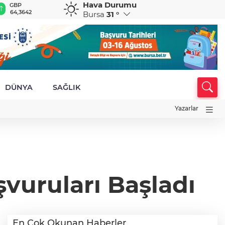
Hava Durumu
GBP
CHF
CAD
RUB
A
64,3642
58,9996
34,1909
0,5822
1
Bursa
31 °
DÜNYA
SAĞLIK
Yazarlar
uruları Başladı
En Çok Okunan Haberler