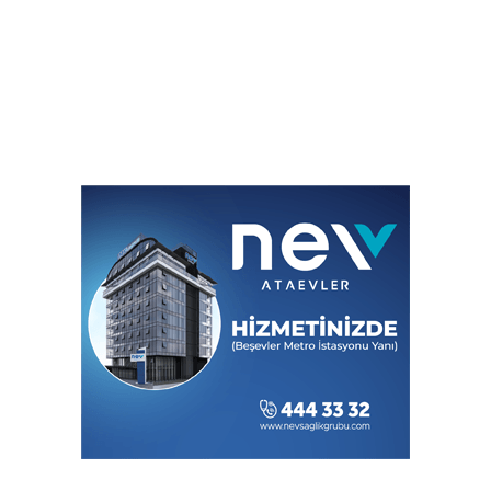
Eczacıbaşı Peron İstanbul’un Resmi
Forma Sponsoru adidas
Onat Tüneli İzmir Trafiğine Nefes
Aldıracak