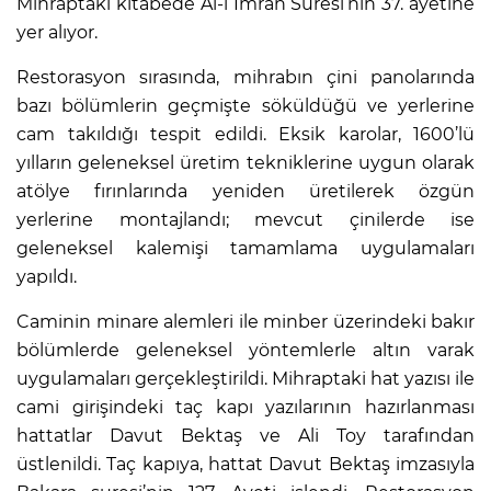
Mihraptaki kitabede Âl-i İmrân Suresi’nin 37. ayetine
yer alıyor.
Restorasyon sırasında, mihrabın çini panolarında
bazı bölümlerin geçmişte söküldüğü ve yerlerine
cam takıldığı tespit edildi. Eksik karolar, 1600’lü
yılların geleneksel üretim tekniklerine uygun olarak
atölye fırınlarında yeniden üretilerek özgün
yerlerine montajlandı; mevcut çinilerde ise
geleneksel kalemişi tamamlama uygulamaları
yapıldı.
Caminin minare alemleri ile minber üzerindeki bakır
bölümlerde geleneksel yöntemlerle altın varak
uygulamaları gerçekleştirildi. Mihraptaki hat yazısı ile
cami girişindeki taç kapı yazılarının hazırlanması
hattatlar Davut Bektaş ve Ali Toy tarafından
üstlenildi. Taç kapıya, hattat Davut Bektaş imzasıyla