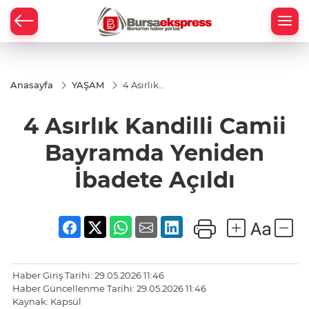
Anasayfa
YAŞAM
4 Asırlık
Kandilli
Camii
4 Asırlık Kandilli Camii
Bayramda
Yeniden
İbadete
Bayramda Yeniden
Açıldı
İbadete Açıldı
Haber Giriş Tarihi: 29.05.2026 11:46
Haber Güncellenme Tarihi: 29.05.2026 11:46
Kaynak: Kapsül