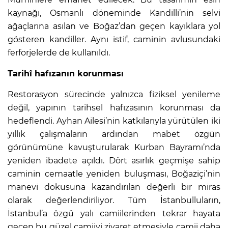
kaynağı, Osmanlı döneminde Kandilli’nin selvi
ağaçlarına asılan ve Boğaz’dan geçen kayıklara yol
gösteren kandiller. Aynı istif, caminin avlusundaki
ferforjelerde de kullanıldı.
Tarihî hafızanın korunması
Restorasyon sürecinde yalnızca fiziksel yenileme
değil, yapının tarihsel hafızasının korunması da
hedeflendi. Ayhan Ailesi’nin katkılarıyla yürütülen iki
yıllık çalışmaların ardından mabet özgün
görünümüne kavuşturularak Kurban Bayramı’nda
yeniden ibadete açıldı. Dört asırlık geçmişe sahip
caminin cemaatle yeniden buluşması, Boğaziçi’nin
manevi dokusuna kazandırılan değerli bir miras
olarak değerlendiriliyor. Tüm İstanbulluların,
İstanbul’a özgü yalı camiilerinden tekrar hayata
geçen bu güzel camiiyi ziyaret etmesiyle camii daha