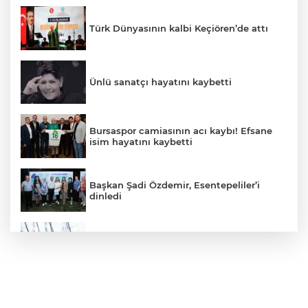
Türk Dünyasının kalbi Keçiören’de attı
Ünlü sanatçı hayatını kaybetti
Bursaspor camiasının acı kaybı! Efsane
isim hayatını kaybetti
Başkan Şadi Özdemir, Esentepeliler’i
dinledi
Yelkencilerin Zorlu Mücadelesi Nefesleri
Kesti
İzmir İtfaiyesi’ne 13,5 Milyon Euro’luk
Teknoloji Yatırımı