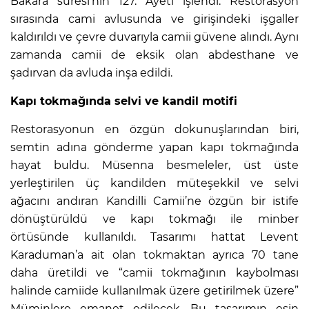
Bakara suresi’nin 127. Ayeti işlendi. Restorasyon
sırasında cami avlusunda ve girişindeki işgaller
kaldırıldı ve çevre duvarıyla camii güvene alındı. Aynı
zamanda camii de eksik olan abdesthane ve
şadırvan da avluda inşa edildi.
Kapı tokmağında selvi ve kandil motifi
Restorasyonun en özgün dokunuşlarından biri,
semtin adına gönderme yapan kapı tokmağında
hayat buldu. Müsenna besmeleler, üst üste
yerleştirilen üç kandilden müteşekkil ve selvi
ağacını andıran Kandilli Camii’ne özgün bir istife
dönüştürüldü ve kapı tokmağı ile minber
örtüsünde kullanıldı. Tasarımı hattat Levent
Karaduman’a ait olan tokmaktan ayrıca 70 tane
daha üretildi ve “camii tokmağının kaybolması
halinde camiide kullanılmak üzere getirilmek üzere”
Müminlere emanet edilecek. Bu tasarımın esin