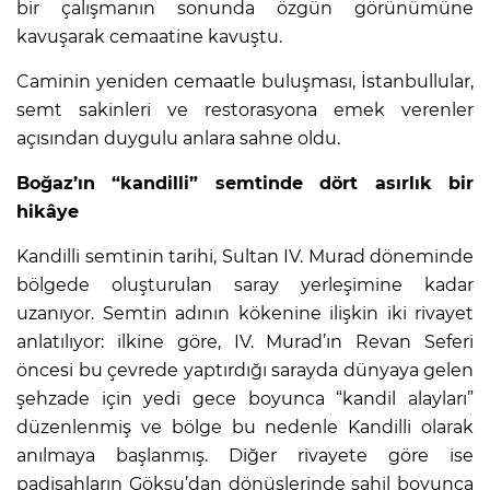
bir çalışmanın sonunda özgün görünümüne
kavuşarak cemaatine kavuştu.
Caminin yeniden cemaatle buluşması, İstanbullular,
semt sakinleri ve restorasyona emek verenler
açısından duygulu anlara sahne oldu.
Boğaz’ın “kandilli” semtinde dört asırlık bir
hikâye
Kandilli semtinin tarihi, Sultan IV. Murad döneminde
bölgede oluşturulan saray yerleşimine kadar
uzanıyor. Semtin adının kökenine ilişkin iki rivayet
anlatılıyor: ilkine göre, IV. Murad’ın Revan Seferi
öncesi bu çevrede yaptırdığı sarayda dünyaya gelen
şehzade için yedi gece boyunca “kandil alayları”
düzenlenmiş ve bölge bu nedenle Kandilli olarak
anılmaya başlanmış. Diğer rivayete göre ise
padişahların Göksu’dan dönüşlerinde sahil boyunca