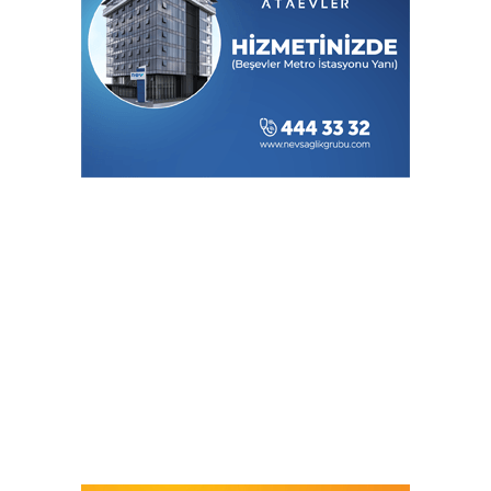
Dünya Rekoru: Tek Depoyla 1980 km
Emirates ve Arsenal'in Uzun Soluklu
Ortaklığı 2033'e Kadar Uzadı
AJet'in Direkt Uçuşlarıyla Ankara Rus
Turizm Pazarında Tanıtılacak