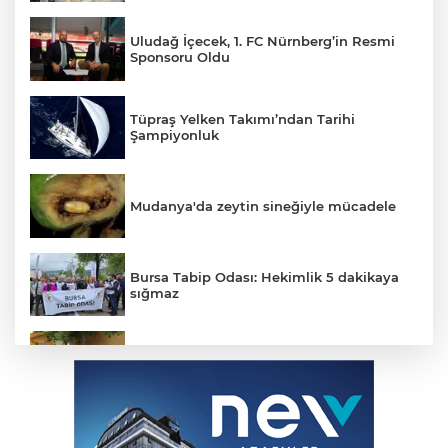
Uludağ İçecek, 1. FC Nürnberg’in Resmi
Sponsoru Oldu
Tüpraş Yelken Takımı’ndan Tarihi
Şampiyonluk
Mudanya'da zeytin sineğiyle mücadele
Bursa Tabip Odası: Hekimlik 5 dakikaya
sığmaz
Bursa Osmangazi’nin nabzını
Küplüpınar'da tuttu
Nissan Qashqai e-POWER’den Guinness