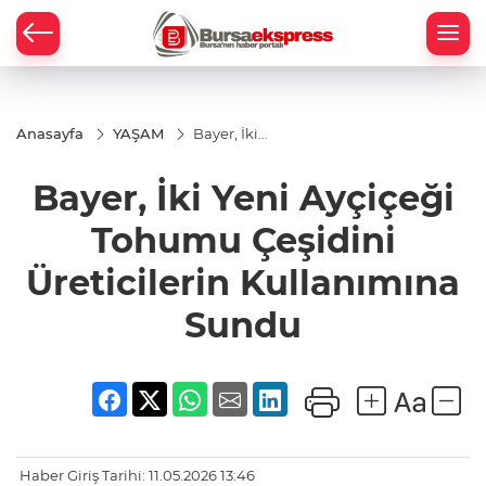
Anasayfa
YAŞAM
Bayer, İki
Yeni
Ayçiçeği
Bayer, İki Yeni Ayçiçeği
Tohumu
Çeşidini
Üreticilerin
Tohumu Çeşidini
Kullanımına
Sundu
Üreticilerin Kullanımına
Sundu
Haber Giriş Tarihi: 11.05.2026 13:46