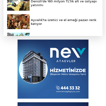
Denizli'de 160 milyon TL’lik alt ve üstyapı
yatırımı
Ayvalık’ta üretici ve el emeği pazarı renk
katıyor
Şampiyonlar, İETT ile İstanbul’da
Akustik sahne yaz akşamlarına ritim
katıyor
Ganita Akşamları’nda büyük coşku
Bursa Büyükşehir Harmancık’ta da yolları
yeniliyor