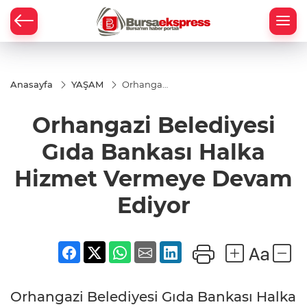
Anasayfa
YAŞAM
Orhangazi
Belediyesi
Gıda
Orhangazi Belediyesi
Bankası
Halka
Hizmet
Gıda Bankası Halka
Vermeye
Devam
Hizmet Vermeye Devam
Ediyor
Ediyor
Orhangazi Belediyesi Gıda Bankası Halka