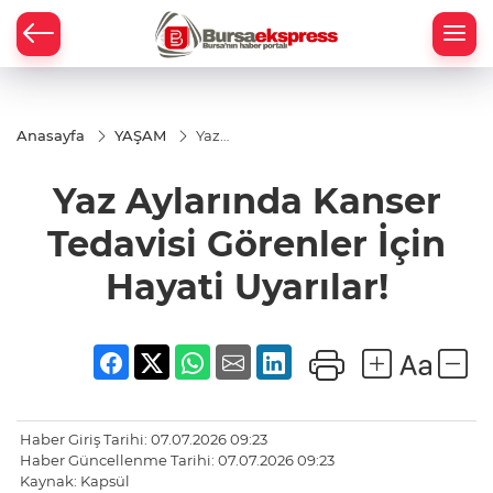
Anasayfa
YAŞAM
Yaz
Aylarında
Kanser
Yaz Aylarında Kanser
Tedavisi
Görenler
İçin
Tedavisi Görenler İçin
Hayati
Uyarılar!
Hayati Uyarılar!
Haber Giriş Tarihi: 07.07.2026 09:23
Haber Güncellenme Tarihi: 07.07.2026 09:23
Kaynak: Kapsül