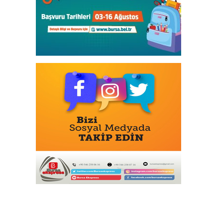
Ganita Akşamları’nda büyük coşku
Şampiyonlar, İETT ile İstanbul’da