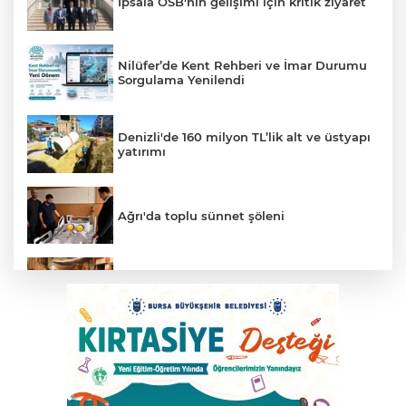
İpsala OSB'nin gelişimi için kritik ziyaret
Nilüfer’de Kent Rehberi ve İmar Durumu
Sorgulama Yenilendi
Denizli'de 160 milyon TL’lik alt ve üstyapı
yatırımı
Ağrı'da toplu sünnet şöleni
Ayvalık’ta üretici ve el emeği pazarı renk
katıyor
Bursa Büyükşehir Harmancık’ta da yolları
yeniliyor