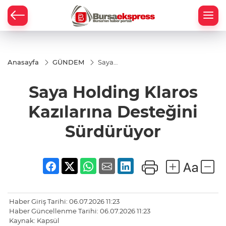
Anasayfa
GÜNDEM
Saya
Holding
Klaros
Saya Holding Klaros
Kazılarına
Desteğini
Sürdürüyor
Kazılarına Desteğini
Sürdürüyor
Haber Giriş Tarihi: 06.07.2026 11:23
Haber Güncellenme Tarihi: 06.07.2026 11:23
Kaynak: Kapsül