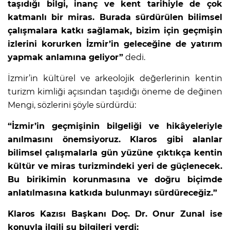
taşıdığı bilgi, inanç ve kent tarihiyle de çok
katmanlı bir miras. Burada sürdürülen bilimsel
çalışmalara katkı sağlamak, bizim için geçmişin
izlerini korurken İzmir’in geleceğine de yatırım
yapmak anlamına geliyor”
dedi.
İzmir’in kültürel ve arkeolojik değerlerinin kentin
turizm kimliği açısından taşıdığı öneme de değinen
Mengi, sözlerini şöyle sürdürdü:
“İzmir’in geçmişinin bilgeliği ve hikâyeleriyle
anılmasını önemsiyoruz. Klaros gibi alanlar
bilimsel çalışmalarla gün yüzüne çıktıkça kentin
kültür ve miras turizmindeki yeri de güçlenecek.
Bu birikimin korunmasına ve doğru biçimde
anlatılmasına katkıda bulunmayı sürdüreceğiz.”
Klaros Kazısı Başkanı Doç. Dr. Onur Zunal ise
konuyla ilgili şu bilgileri verdi: