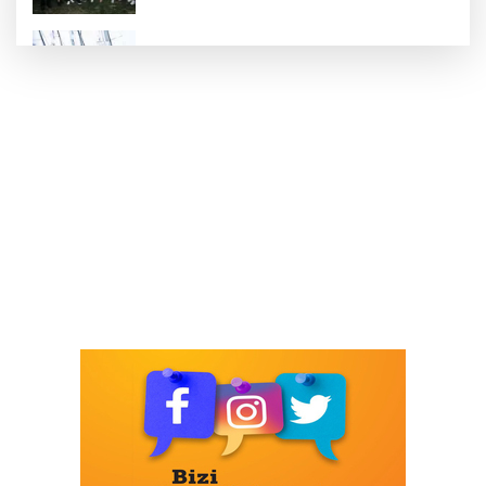
Yelkencilerin Zorlu Mücadelesi Nefesleri
Kesti
Ege Bölgesi’nin İhracat Şampiyonu
Demir Ve Demirdışı Metaller Sektörü
İhracat Şampiyonları Listesinde 28
Firmayla Yerini Aldı
Nevşehir Kültür Yolu Festivali’nde Toprak
Sanata Dönüştü
Onat Tüneli İzmir Trafiğine Nefes
Aldıracak